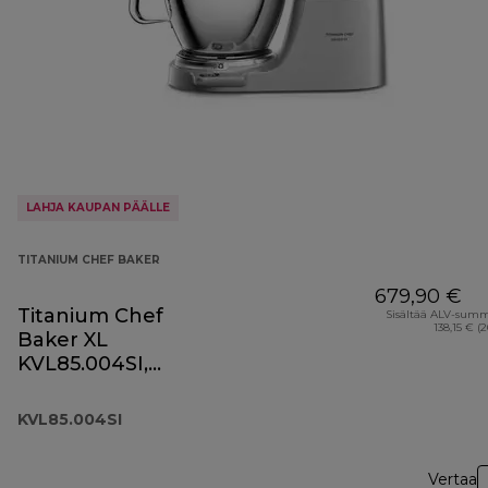
LAHJA KAUPAN PÄÄLLE
TITANIUM CHEF BAKER
679,90 €
Titanium Chef
Sisältää ALV-sum
138,15 € (
Baker XL
KVL85.004SI,
hopeinen
KVL85.004SI
Vertaa