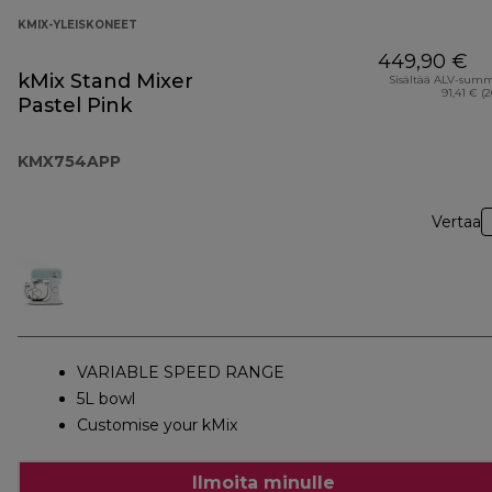
KMIX-YLEISKONEET
449,90 €
kMix Stand Mixer
Sisältää ALV-sum
91,41 € (
Pastel Pink
KMX754APP
Vertaa
VARIABLE SPEED RANGE
5L bowl
Customise your kMix
Ilmoita minulle