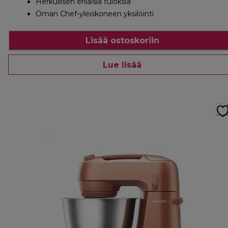
Herkullisen erilaisia tuloksia
Oman Chef-yleiskoneen yksilöinti
Lisää ostoskoriin
Lue lisää