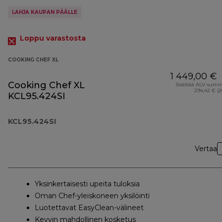
LAHJA KAUPAN PÄÄLLE
Loppu varastosta
COOKING CHEF XL
1 449,00 €
Cooking Chef XL
Sisältää ALV-sum
294,42 € (
KCL95.424SI
KCL95.424SI
Vertaa
Yksinkertaisesti upeita tuloksia
Oman Chef-yleiskoneen yksilöinti
Luotettavat EasyClean-välineet
Kevyin mahdollinen kosketus