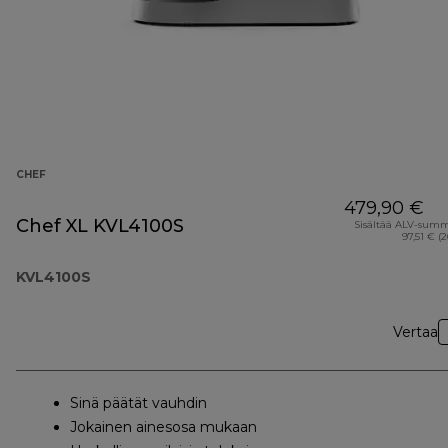
CHEF
479,90 €
Chef XL KVL4100S
Sisältää ALV-sum
97,51 € (
KVL4100S
Vertaa
Sinä päätät vauhdin
Jokainen ainesosa mukaan