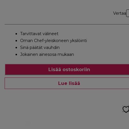
Vertaa
Tarvittavat välineet
Oman Chef-yleiskoneen yksilöinti
Sinä päätät vauhdin
Jokainen ainesosa mukaan
Lisää ostoskoriin
Lue lisää