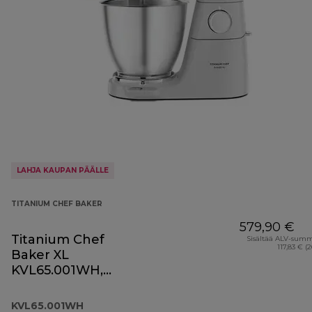
LAHJA KAUPAN PÄÄLLE
TITANIUM CHEF BAKER
579,90 €
Titanium Chef
Sisältää ALV-sum
117,83 € (
Baker XL
KVL65.001WH,
valkoinen
KVL65.001WH