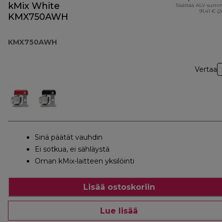
kMix White
Sisältää ALV-sum
91,41 € (
KMX750AWH
KMX750AWH
Vertaa
Sinä päätät vauhdin
Ei sotkua, ei sähläystä
Oman kMix-laitteen yksilöinti
Lisää ostoskoriin
Lue lisää