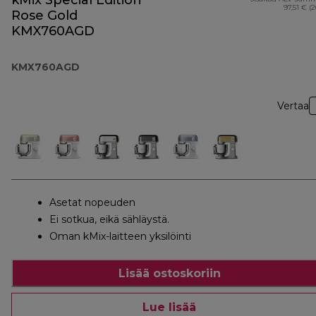
kMix Special Edition
97,51 € (
Rose Gold
KMX760AGD
KMX760AGD
Vertaa
Asetat nopeuden
Ei sotkua, eikä sähläystä.
Oman kMix-laitteen yksilöinti
Lisää ostoskoriin
Lue lisää