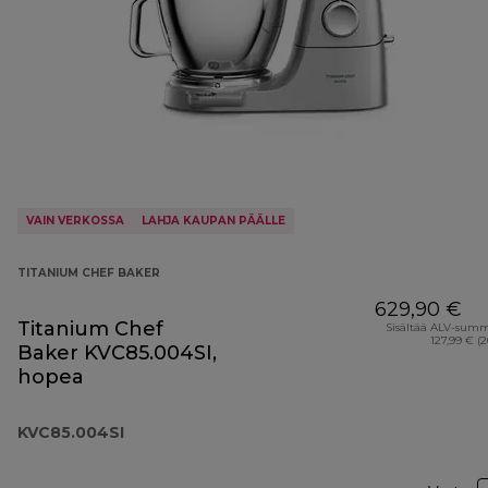
VAIN VERKOSSA
LAHJA KAUPAN PÄÄLLE
TITANIUM CHEF BAKER
629,90 €
Titanium Chef
Sisältää ALV-sum
127,99 € (
Baker KVC85.004SI,
hopea
KVC85.004SI