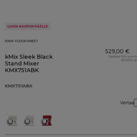
LAHJA KAUPAN PÄÄLLE
KMIX-YLEISKONEET
529,00 €
kMix Sleek Black
Sisältää ALV-sum
107,49 € (
Stand Mixer
KMX751ABK
KMX751ABK
Vertaa