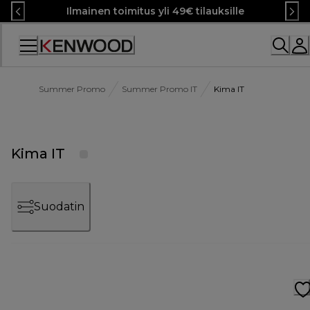
Skip
Ilmainen toimitus yli 49€ tilauksille
to
Content
Summer Promo
Summer Promo IT
Kima IT
Kima IT
Suodatin