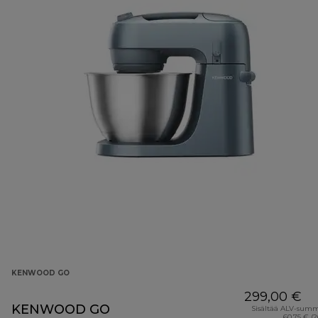
KENWOOD GO
299,00 €
KENWOOD GO
Sisältää ALV-sum
60,75 € (