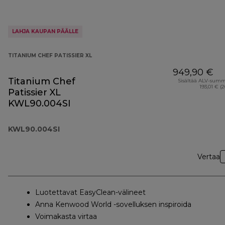
LAHJA KAUPAN PÄÄLLE
TITANIUM CHEF PATISSIER XL
949,90 €
Titanium Chef
Sisältää ALV-sum
193,01 € (
Patissier XL
KWL90.004SI
KWL90.004SI
Vertaa
Luotettavat EasyClean-välineet
Anna Kenwood World -sovelluksen inspiroida
Voimakasta virtaa