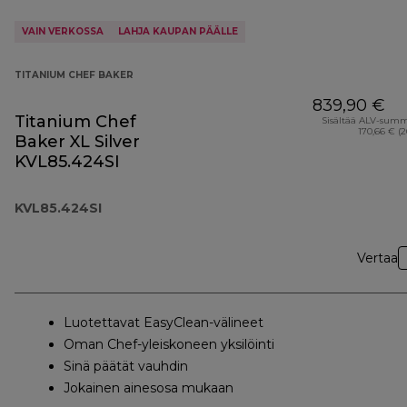
VAIN VERKOSSA
LAHJA KAUPAN PÄÄLLE
TITANIUM CHEF BAKER
839,90 €
Titanium Chef
Sisältää ALV-sum
170,66 € (
Baker XL Silver
KVL85.424SI
KVL85.424SI
Vertaa
Luotettavat EasyClean-välineet
Oman Chef-yleiskoneen yksilöinti
Sinä päätät vauhdin
Jokainen ainesosa mukaan