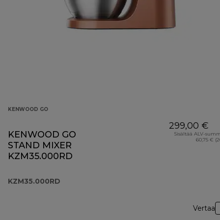
KENWOOD GO
299,00 €
KENWOOD GO
Sisältää ALV-sum
60,75 € (
STAND MIXER
KZM35.000RD
KZM35.000RD
Vertaa