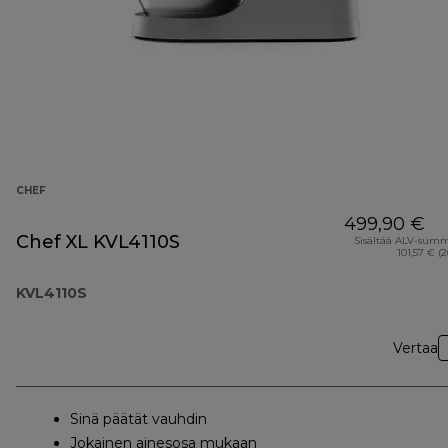
CHEF
499,90 €
Chef XL KVL4110S
Sisältää ALV-sum
101,57 € (
KVL4110S
Vertaa
Sinä päätät vauhdin
Jokainen ainesosa mukaan