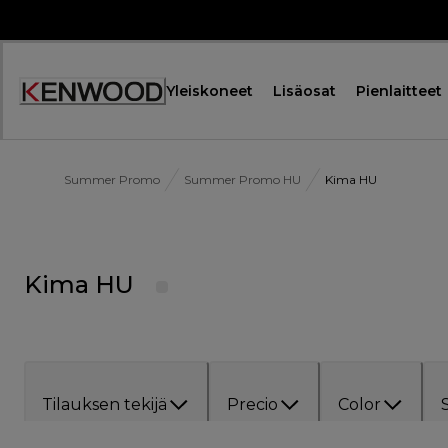
Skip
to
Content
Yleiskoneet
Lisäosat
Pienlaitteet
Summer Promo
Summer Promo HU
Kima HU
Kima HU
Tilauksen tekijä
Precio
Color