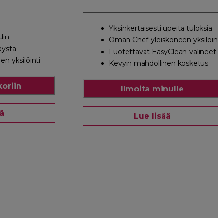
Yksinkertaisesti upeita tuloksia
din
Oman Chef-yleiskoneen yksilöin
läystä
Luotettavat EasyClean-välineet
n yksilöinti
Kevyin mahdollinen kosketus
koriin
Ilmoita minulle
ää
Lue lisää