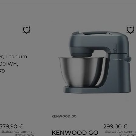
KENWOOD GO
579,90 €
299,00 €
KENWOOD GO
Sisältää ALV-summan
Sisältää ALV-summ
117,83 € (26%)
60,75 € (26