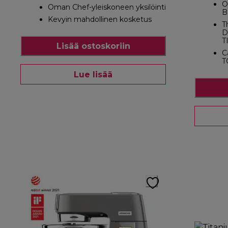
O
Oman Chef-yleiskoneen yksilöinti
B
Kevyin mahdollinen kosketus
T
D
T
Lisää ostoskoriin
C
T
Lue lisää