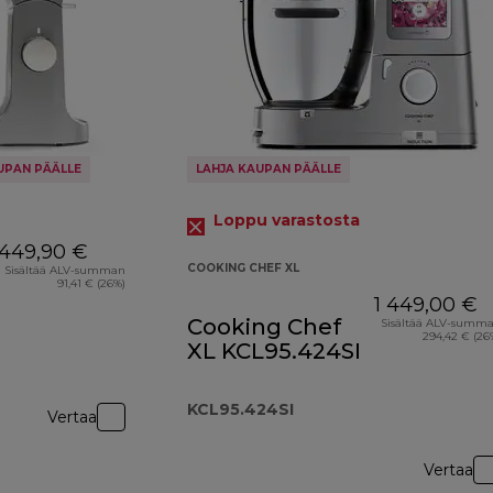
UPAN PÄÄLLE
LAHJA KAUPAN PÄÄLLE
Loppu varastosta
449,90 €
COOKING CHEF XL
Sisältää ALV-summan
91,41 € (26%)
1 449,00 €
Cooking Chef
Sisältää ALV-summ
294,42 € (26
XL KCL95.424SI
KCL95.424SI
Vertaa
Vertaa