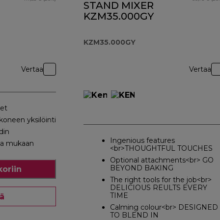
STAND MIXER
KZM35.000GY
KZM35.000GY
Vertaa
Vertaa
eet
oneen yksilöinti
din
Ingenious features
sa mukaan
<br>THOUGHTFUL TOUCHES
Optional attachments<br> GO
BEYOND BAKING
koriin
The right tools for the job<br>
DELICIOUS REULTS EVERY
TIME
ää
Calming colour<br> DESIGNED
TO BLEND IN