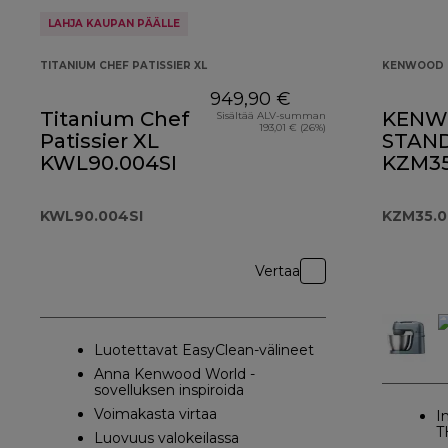
LAHJA KAUPAN PÄÄLLE
TITANIUM CHEF PATISSIER XL
KENWOOD 
949,90 €
Titanium Chef
KENW
Sisältää ALV-summan
193,01 € (26%)
Patissier XL
STAND
KWL90.004SI
KZM35
KWL90.004SI
KZM35.
Vertaa
Luotettavat EasyClean-välineet
Anna Kenwood World -
sovelluksen inspiroida
Voimakasta virtaa
I
T
Luovuus valokeilassa