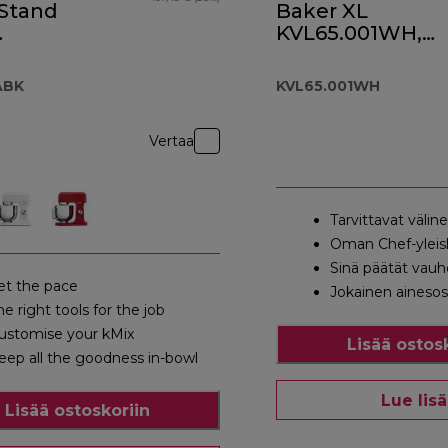
 Stand
Baker XL
KVL65.001WH,
51ABK
valkoinen
ABK
KVL65.001WH
Vertaa
Tarvittavat välin
Oman Chef-yleisk
Sinä päätät vauh
et the pace
Jokainen aineso
he right tools for the job
ustomise your kMix
Lisää ostos
eep all the goodness in-bowl
Lue lis
Lisää ostoskoriin