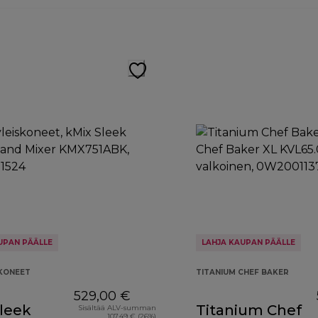
UPAN PÄÄLLE
LAHJA KAUPAN PÄÄLLE
SKONEET
TITANIUM CHEF BAKER
529,00 €
leek
Titanium Chef
Sisältää ALV-summan
107,49 € (26%)