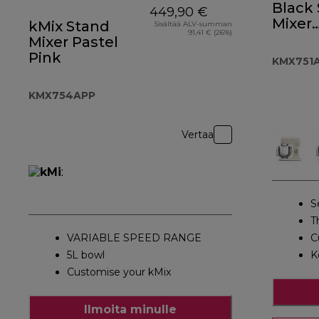
Black
449,90 €
Mixer
kMix Stand
Sisältää ALV-summan
91,41 € (26%)
KMX7
Mixer Pastel
Pink
KMX751
KMX754APP
Vertaa
S
T
VARIABLE SPEED RANGE
C
5L bowl
K
Customise your kMix
Ilmoita minulle