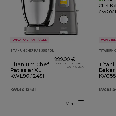
LAHJA KAUPAN PÄÄLLE
VAIN VER
TITANIUM CHEF PATISSIER XL
TITANIUM 
999,90 €
Titanium Chef
Titan
Sisältää ALV-summan
203,17 € (26%)
Patissier XL
Baker
KWL90.124SI
KVC85
hopea
KWL90.124SI
KVC85.0
Vertaa