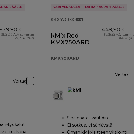
UPAN PÄÄLLE
VAIN VERKOSSA
LAHJA KAUPAN PÄÄLLE
KMIX-YLEISKONEET
629,90 €
449,90 €
kMix Red
Sisältää ALV-summan
Sisältää ALV-summ
127,99 € (26%)
91,41 € (26
KMX750ARD
KMX750ARD
Vertaa
Vertaa
Sinä päätät vauhdin
ean-työkalut
Ei sotkua, ei sähläystä
 ovat mukana
Oman kMix-laitteen yksilöinti