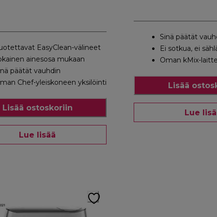
Sinä päätät vauh
uotettavat EasyClean-välineet
Ei sotkua, ei säh
okainen ainesosa mukaan
Oman kMix-laittee
inä päätät vauhdin
man Chef-yleiskoneen yksilöinti
Lisää ostos
Lisää ostoskoriin
Lue lis
Lue lisää