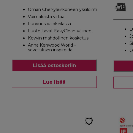
Oman Chef-yleiskoneen yksilöinti
Voimakasta virtaa
Luovuus valokeilassa
L
Luotettavat EasyClean-välineet
J
Kevyin mahdollinen kosketus
S
Anna Kenwood World -
sovelluksen inspiroida
O
Lisää ostoskoriin
Lue lisää