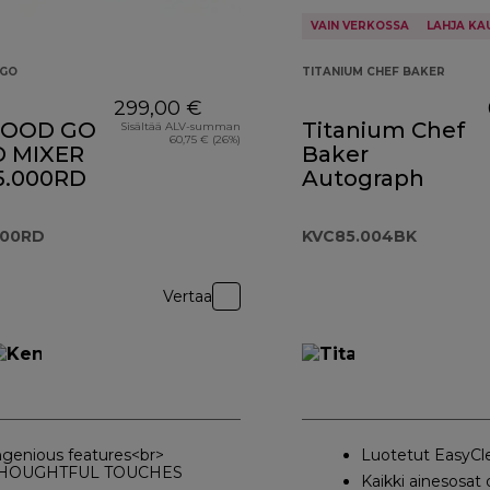
VAIN VERKOSSA
LAHJA KA
GO
TITANIUM CHEF BAKER
299,00 €
OOD GO
Titanium Chef
Sisältää ALV-summan
60,75 € (26%)
 MIXER
Baker
.000RD
Autograph
000RD
KVC85.004BK
Vertaa
ngenious features<br>
Luotetut EasyCl
HOUGHTFUL TOUCHES
Kaikki ainesosat