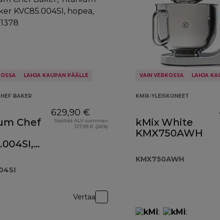
KOSSA
LAHJA KAUPAN PÄÄLLE
VAIN VERKOSSA
LAHJA KA
CHEF BAKER
KMIX-YLEISKONEET
629,90 €
ium Chef
kMix White
Sisältää ALV-summan
127,99 € (26%)
KMX750AWH
.004SI,
KMX750AWH
04SI
Vertaa