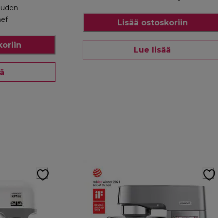
euden
hef
Lisää ostoskoriin
koriin
Lue lisää
ää