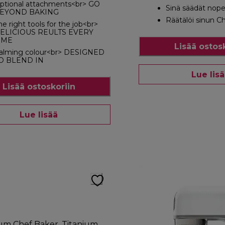
ptional attachments<br> GO
Sinä säädät nop
EYOND BAKING
Räätälöi sinun C
he right tools for the job<br>
ELICIOUS REULTS EVERY
IME
Lisää ostos
alming colour<br> DESIGNED
O BLEND IN
Lue lis
Lisää ostoskoriin
Lue lisää