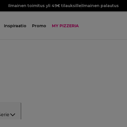
Ilmainen toimitus yli 49€ tilauksille
Ilmainen palautus
Inspiraatio
Promo
MY PIZZERIA
Serie