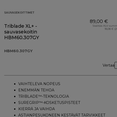
SAUVASEKOITTIMET
89,00 €
Triblade XL+ -
Sisältää ALV-sum
18,08 € (
sauvasekoitin
HBM60.307GY
HBM60.307GY
Vertaa
VAIHTELEVA NOPEUS
ENEMMÄN TEHOA
TRIBLADE™-TEKNOLOGIA
SUREGRIP™-KOSKETUSPISTEET
KIERRÄ JA VAIHDA
ASTIANPESUKONEEN KESTÄVÄT TARVIKKEET