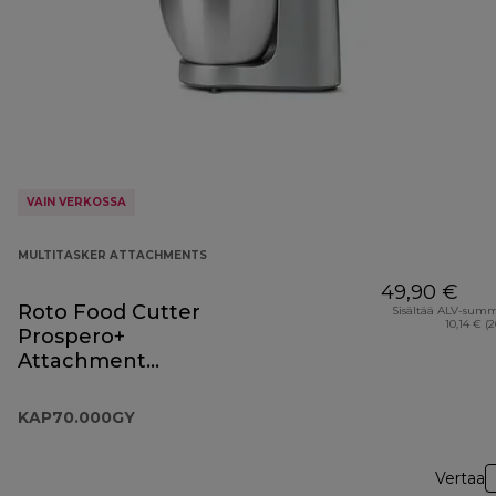
VAIN VERKOSSA
MULTITASKER ATTACHMENTS
49,90 €
Roto Food Cutter
Sisältää ALV-sum
10,14 € (
Prospero+
Attachment
KAP70.000GY
KAP70.000GY
Vertaa