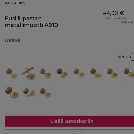
PASTA DIES
44,90 €
Fusilli-pastan
Sisältää ALV-sum
9,12 € (
metallimuotti A910
A910/9
Vertaa
Lisää ostoskoriin