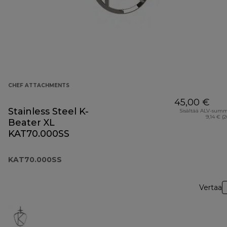
CHEF ATTACHMENTS
45,00 €
Stainless Steel K-
Sisältää ALV-sum
9,14 € (
Beater XL
KAT70.000SS
KAT70.000SS
Vertaa