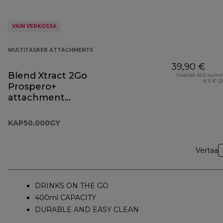
VAIN VERKOSSA
MULTITASKER ATTACHMENTS
39,90 €
Blend Xtract 2Go
Sisältää ALV-sum
8,11 € (
Prospero+
attachment
KAP50.000GY
KAP50.000GY
Vertaa
DRINKS ON THE GO
400ml CAPACITY
DURABLE AND EASY CLEAN