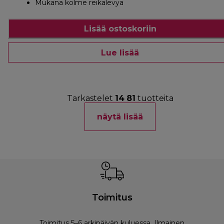
Mukana kolme reikälevyä
Lisää ostoskoriin
Lue lisää
Tarkastelet
14
81
tuotteita
näytä lisää
Toimitus
Toimitus 5–6 arkipäivän kuluessa. Ilmainen
M