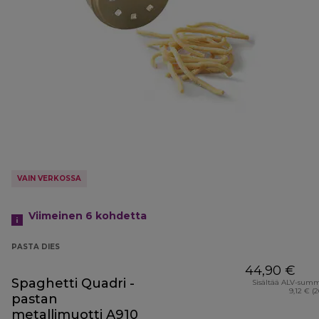
VAIN VERKOSSA
Viimeinen 6
kohdetta
PASTA DIES
44,90 €
Spaghetti Quadri -
Sisältää ALV-sum
9,12 € (
pastan
metallimuotti A910