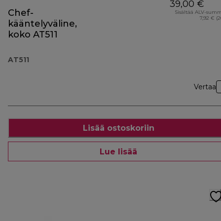
39,00 €
Chef-
Sisältää ALV-sum
7,92 € (
kääntelyväline,
koko AT511
AT511
Vertaa
Lisää ostoskoriin
Lue lisää