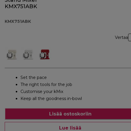
Stand Mixer
KMX751ABK
KMX751ABK
Vertaa
Set the pace
The right tools for the job
Customise your kMix
Keep all the goodness in-bowl
Lisää ostoskoriin
Lue lisää