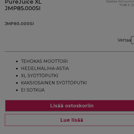
PureJuice XL
Sisältää ALV-sum
74,98 € (
JMP85.000SI
JMP85.000SI
Vertaa
TEHOKAS MOOTTORI
HEDELMÄLIHA-ASTIA
XL SYÖTTÖPUTKI
KAKSIOSAINEN SYÖTTÖPUTKI
EI SOTKUA
Lisää ostoskoriin
Lue lisää