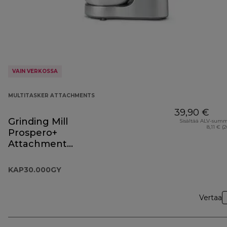
VAIN VERKOSSA
MULTITASKER ATTACHMENTS
39,90 €
Grinding Mill
Sisältää ALV-sum
8,11 € (
Prospero+
Attachment
KAP30.000GY
KAP30.000GY
Vertaa