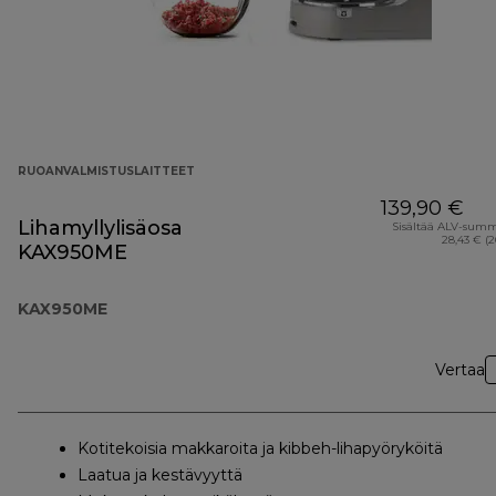
RUOANVALMISTUSLAITTEET
139,90 €
Lihamyllylisäosa
Sisältää ALV-sum
28,43 € (
KAX950ME
KAX950ME
Vertaa
Kotitekoisia makkaroita ja kibbeh-lihapyöryköitä
Laatua ja kestävyyttä