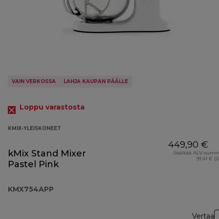
VAIN VERKOSSA
LAHJA KAUPAN PÄÄLLE
Loppu varastosta
KMIX-YLEISKONEET
449,90 €
kMix Stand Mixer
Sisältää ALV-sum
91,41 € (
Pastel Pink
KMX754APP
Vertaa