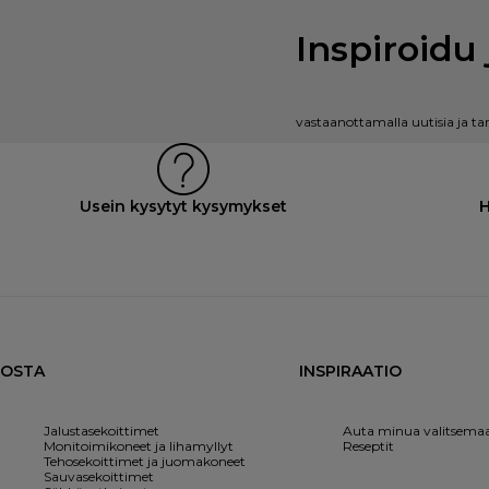
Inspiroidu 
vastaanottamalla uutisia ja ta
Usein kysytyt kysymykset
H
OSTA
INSPIRAATIO
Jalustasekoittimet
Auta minua valitsema
Monitoimikoneet ja lihamyllyt
Reseptit
Tehosekoittimet ja juomakoneet
Sauvasekoittimet