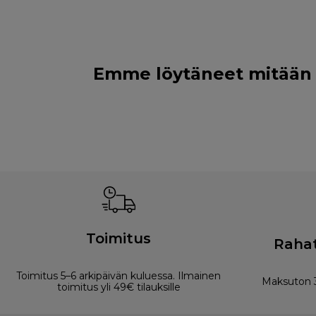
Emme löytäneet mitään ko
Toimitus
Rahat
Toimitus 5–6 arkipäivän kuluessa. Ilmainen
Maksuton 3
toimitus yli 49€ tilauksille