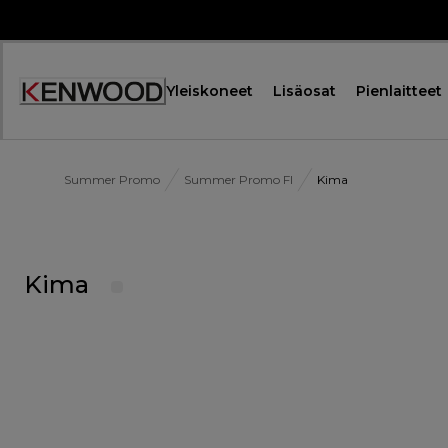
Skip
to
Content
Yleiskoneet
Lisäosat
Pienlaitteet
Summer Promo
Summer Promo FI
Kima
Kima