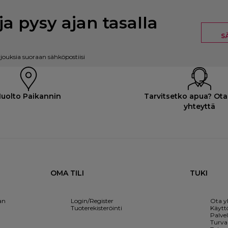
ja pysy ajan tasalla
S
rjouksia suoraan sähköpostiisi
uolto Paikannin
Tarvitsetko apua? Ota
yhteyttä
OMA TILI
TUKI
an
Login/Register
Ota y
Tuoterekisteröinti
Käytt
Palve
Turval