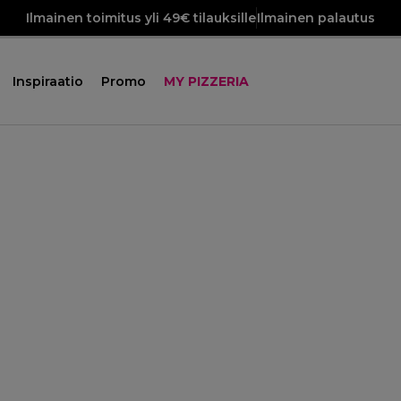
Ilmainen toimitus yli 49€ tilauksille
Ilmainen palautus
Inspiraatio
Promo
MY PIZZERIA