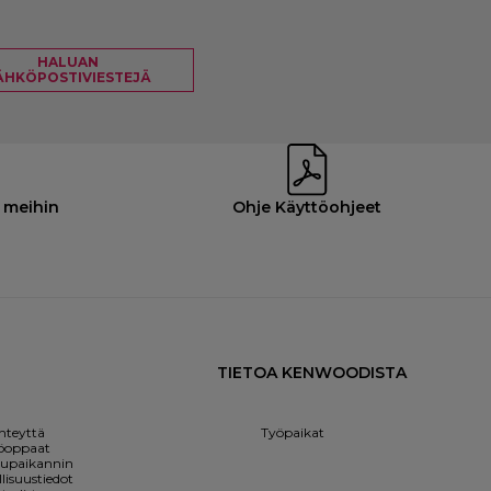
HALUAN
ÄHKÖPOSTIVIESTEJÄ
 meihin
Ohje Käyttöohjeet
TIETOA KENWOODISTA
hteyttä
Työpaikat
öoppaat
lupaikannin
lisuustiedot