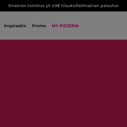
Ilmainen toimitus yli 49€ tilauksille
Ilmainen palautus
Inspiraatio
Promo
MY PIZZERIA