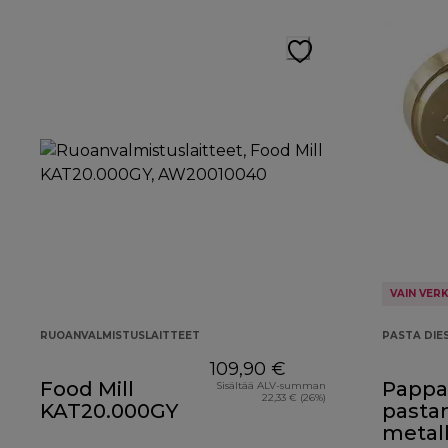
VAIN VER
RUOANVALMISTUSLAITTEET
PASTA DIE
109,90 €
Food Mill
Pappa
Sisältää ALV-summan
22,33 € (26%)
KAT20.000GY
pasta
metal