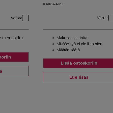
KAX644ME
Vertaa
Vertaa
esti muotoiltu
Makusensaatioita
Mikään työ ei ole liian pieni
Määrän säätö
koriin
Lisää ostoskoriin
ää
Lue lisää