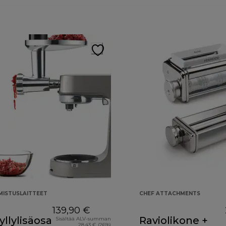
ISTUSLAITTEET
CHEF ATTACHMENTS
139,90 €
llylisäosa
Raviolikone +
Sisältää ALV-summan
28,43 € (26%)