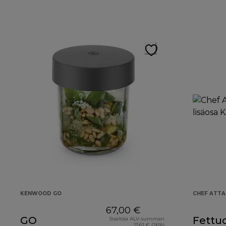
KENWOOD GO
CHEF ATT
67,00 €
GO
Fettuc
Sisältää ALV-summan
13,61 € (26%)