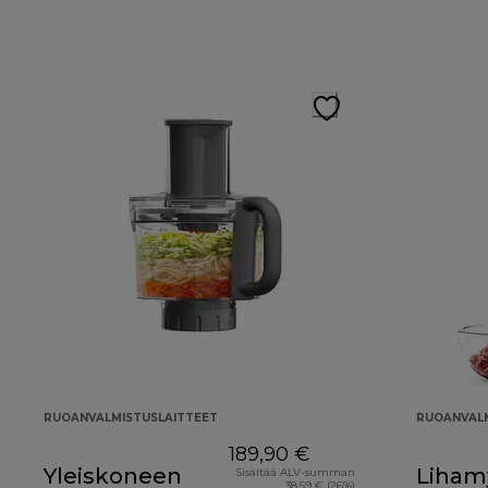
RUOANVALMISTUSLAITTEET
RUOANVALM
189,90 €
Yleiskoneen
Lihamy
Sisältää ALV-summan
38,59 € (26%)