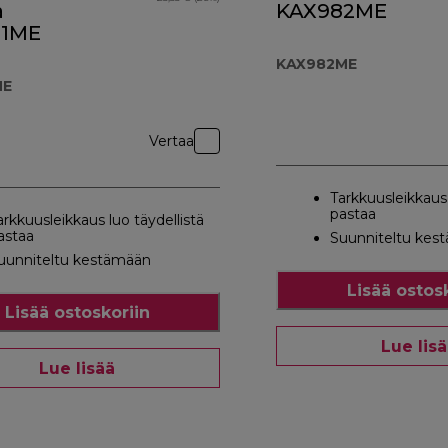
a
KAX982ME
81ME
KAX982ME
ME
Vertaa
Tarkkuusleikkaus 
pastaa
arkkuusleikkaus luo täydellistä
astaa
Suunniteltu kes
uunniteltu kestämään
Lisää ostos
Lisää ostoskoriin
Lue lis
Lue lisää