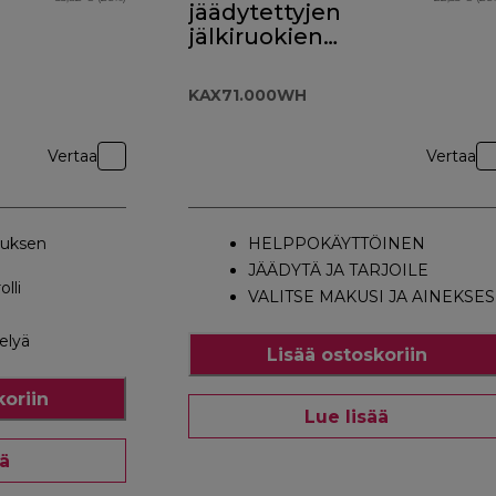
jäädytettyjen
jälkiruokien
valmistukseen
KAX71.000WH
KAX71.000WH
Vertaa
Vertaa
uksen
HELPPOKÄYTTÖINEN
JÄÄDYTÄ JA TARJOILE
lli
VALITSE MAKUSI JA AINEKSES
elyä
Lisää ostoskoriin
koriin
Lue lisää
ää