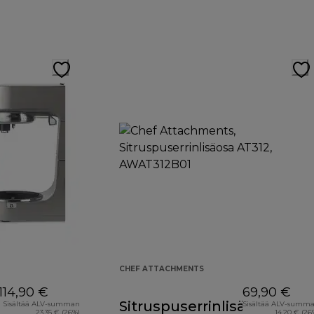
CHEF ATTACHMENTS
114,90 €
69,90 €
Sitruspuserrinlisäosa
Sisältää ALV-summan
Sisältää ALV-summ
23,35 € (26%)
14,20 € (26