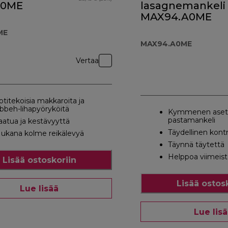
50ME
lasagnemankeli
MAX94.A0ME
ME
MAX94.A0ME
Vertaa
otitekoisia makkaroita ja
ibbeh-lihapyöryköitä
Kymmenen aset
pastamankeli
aatua ja kestävyyttä
Täydellinen kontro
ukana kolme reikälevyä
Täynnä täytettä
Helppoa viimeist
Lisää ostoskoriin
Lisää ostos
Lue lisää
Lue lis