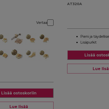
AT320A
Vertaa
Pieni ja täydellis
Lisäpurkit
Lisää ostos
Lue lis
Lisää ostoskoriin
Lue lisää