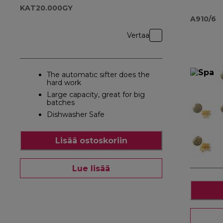
A910
KAT20.000GY
A910/6
Vertaa
The automatic sifter does the
hard work
Large capacity, great for big
batches
Dishwasher Safe
Lisää ostoskoriin
Lue lisää