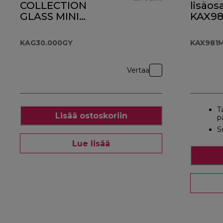
COLLECTION
lisäos
GLASS MINI
KAX9
CHOPPER/MILL
KAG30.000GY
KAG30.000GY
KAX981
Vertaa
T
Lisää ostoskoriin
p
S
Lue lisää