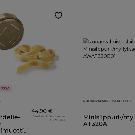
KOSSA
S
RUOANVALMISTUSLAITTEET
44,90 €
rdelle-
Minisilppuri-/myl
Sisältää ALV-summan
9,12 € (26%)
n
AT320A
limuotti