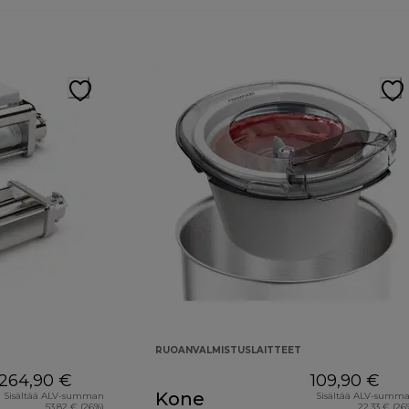
RUOANVALMISTUSLAITTEET
264,90 €
109,90 €
Kone
Sisältää ALV-summan
Sisältää ALV-summ
53,82 € (26%)
22,33 € (26