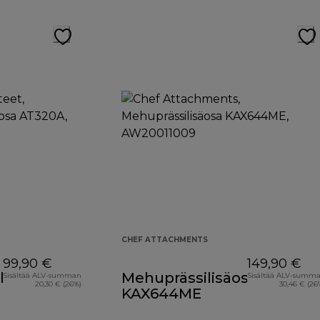
CHEF ATTACHMENTS
99,90 €
149,90 €
lylisäosa
Mehuprässilisäosa
Sisältää ALV-summan
Sisältää ALV-summ
20,30 € (26%)
30,46 € (26
KAX644ME