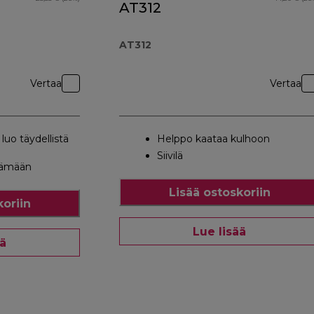
AT312
AT312
Vertaa
Vertaa
luo täydellistä
Helppo kaataa kulhoon
Siivilä
tämään
Lisää ostoskoriin
koriin
Lue lisää
ää