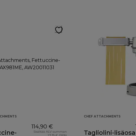
ACHMENTS
CHEF ATTACHMENTS
114,90 €
cine-
Tagliolini-lisäosa
Sisältää ALV-summan
23,35 € (26%)