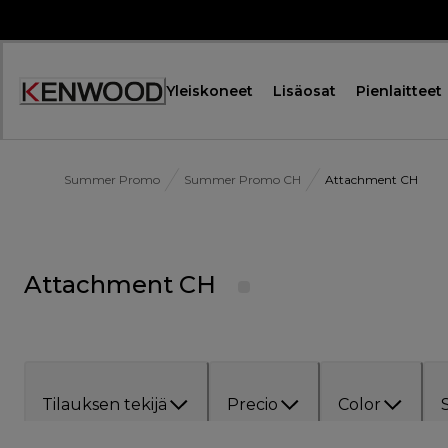
Skip
to
Content
Yleiskoneet
Lisäosat
Pienlaitteet
Summer Promo
Summer Promo CH
Attachment CH
Attachment CH
Tilauksen tekijä
Precio
Color