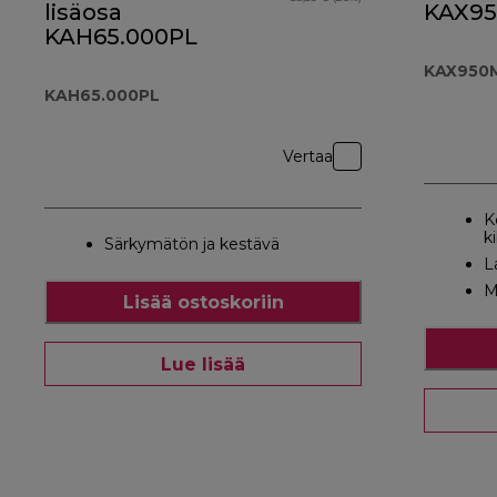
lisäosa
KAX9
KAH65.000PL
KAX950
KAH65.000PL
Vertaa
K
k
Särkymätön ja kestävä
L
M
Lisää ostoskoriin
Lue lisää