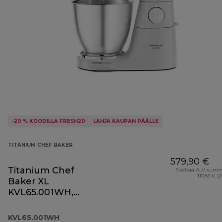
-20 % KOODILLA FRESH20
LAHJA KAUPAN PÄÄLLE
TITANIUM CHEF BAKER
579,90 €
Titanium Chef
Sisältää ALV-sum
117,83 € (
Baker XL
KVL65.001WH,
valkoinen
KVL65.001WH