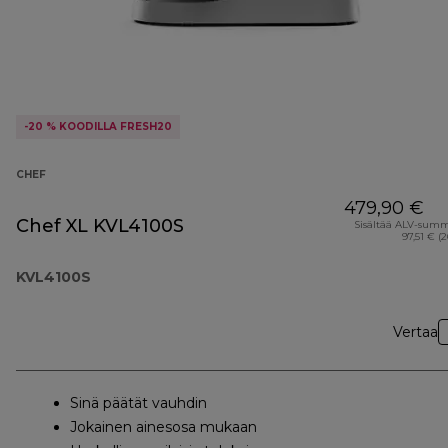
-20 % KOODILLA FRESH20
CHEF
479,90 €
Chef XL KVL4100S
Sisältää ALV-sum
97,51 € (
KVL4100S
Vertaa
Sinä päätät vauhdin
Jokainen ainesosa mukaan