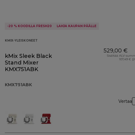
-20 % KOODILLA FRESH20
LAHJA KAUPAN PÄÄLLE
KMIX-YLEISKONEET
529,00 €
kMix Sleek Black
Sisältää ALV-sum
107,49 € (
Stand Mixer
KMX751ABK
KMX751ABK
Vertaa