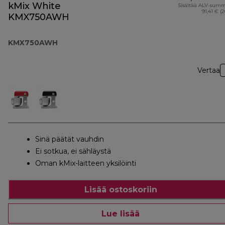
kMix White
Sisältää ALV-sum
91,41 € (
KMX750AWH
KMX750AWH
Vertaa
Sinä päätät vauhdin
Ei sotkua, ei sähläystä
Oman kMix-laitteen yksilöinti
Lisää ostoskoriin
Lue lisää