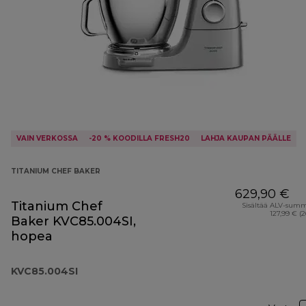
VAIN VERKOSSA
-20 % KOODILLA FRESH20
LAHJA KAUPAN PÄÄLLE
TITANIUM CHEF BAKER
629,90 €
Titanium Chef
Sisältää ALV-sum
127,99 € (
Baker KVC85.004SI,
hopea
KVC85.004SI