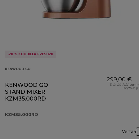
-20 % KOODILLA FRESH20
KENWOOD GO
299,00 €
KENWOOD GO
Sisältää ALV-sum
60,75 € (
STAND MIXER
KZM35.000RD
KZM35.000RD
Vertaa