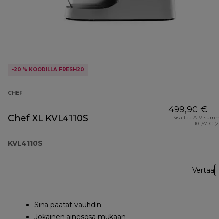
-20 % KOODILLA FRESH20
CHEF
499,90 €
Chef XL KVL4110S
Sisältää ALV-sum
101,57 € (
KVL4110S
Vertaa
Sinä päätät vauhdin
Jokainen ainesosa mukaan