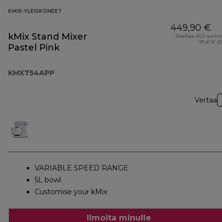
KMIX-YLEISKONEET
449,90 €
kMix Stand Mixer
Sisältää ALV-sum
91,41 € (
Pastel Pink
KMX754APP
Vertaa
VARIABLE SPEED RANGE
5L bowl
Customise your kMix
Ilmoita minulle