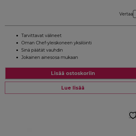
Vertaa
Tarvittavat välineet
Oman Chef-yleiskoneen yksilöinti
Sinä päätät vauhdin
Jokainen ainesosa mukaan
Lisää ostoskoriin
Lue lisää