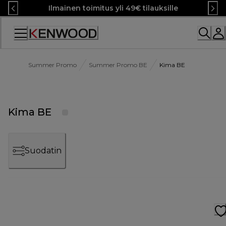
Skip
Ilmainen toimitus yli 49€ tilauksille
to
Content
Summer Promo
Summer Promo BE
Kima BE
Kima BE
Suodatin