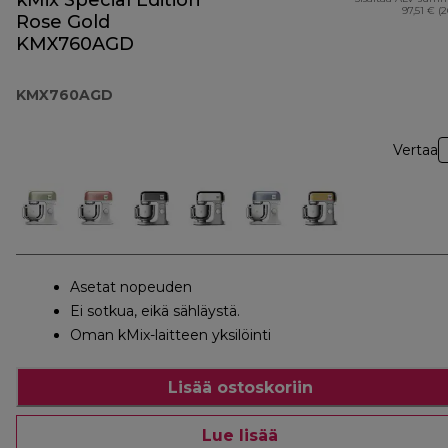
kMix Special Edition
97,51 € (
Rose Gold
KMX760AGD
KMX760AGD
Vertaa
Asetat nopeuden
Ei sotkua, eikä sähläystä.
Oman kMix-laitteen yksilöinti
Lisää ostoskoriin
Lue lisää