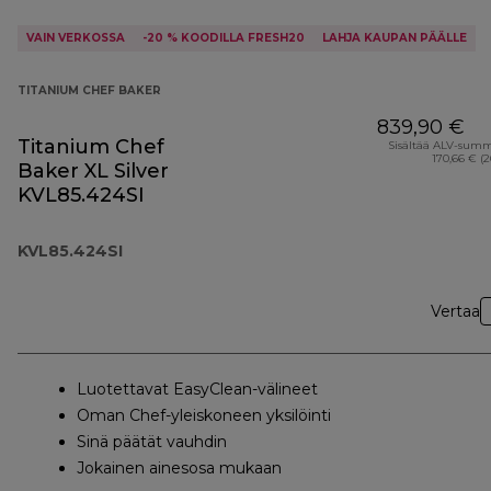
VAIN VERKOSSA
-20 % KOODILLA FRESH20
LAHJA KAUPAN PÄÄLLE
TITANIUM CHEF BAKER
839,90 €
Titanium Chef
Sisältää ALV-sum
170,66 € (
Baker XL Silver
KVL85.424SI
KVL85.424SI
Vertaa
Luotettavat EasyClean-välineet
Oman Chef-yleiskoneen yksilöinti
Sinä päätät vauhdin
Jokainen ainesosa mukaan