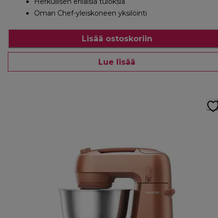
Herkullisen erilaisia tuloksia
Oman Chef-yleiskoneen yksilöinti
Lisää ostoskoriin
Lue lisää