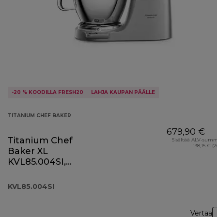
-20 % KOODILLA FRESH20
LAHJA KAUPAN PÄÄLLE
TITANIUM CHEF BAKER
679,90 €
Titanium Chef
Sisältää ALV-sum
138,15 € (
Baker XL
KVL85.004SI,
hopeinen
KVL85.004SI
Vertaa