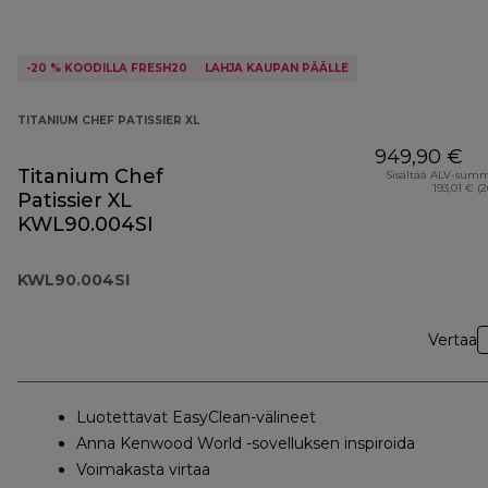
-20 % KOODILLA FRESH20
LAHJA KAUPAN PÄÄLLE
TITANIUM CHEF PATISSIER XL
949,90 €
Titanium Chef
Sisältää ALV-sum
193,01 € (
Patissier XL
KWL90.004SI
KWL90.004SI
Vertaa
Luotettavat EasyClean-välineet
Anna Kenwood World -sovelluksen inspiroida
Voimakasta virtaa