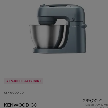
-20 % KOODILLA FRESH20
KENWOOD GO
299,00 €
KENWOOD GO
Sisältää ALV-sum
60,75 € (