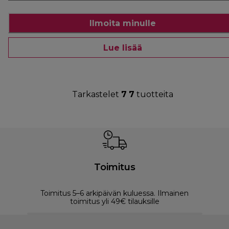
Ilmoita minulle
Lue lisää
Tarkastelet
7
7
tuotteita
Toimitus
Toimitus 5–6 arkipäivän kuluessa. Ilmainen
M
toimitus yli 49€ tilauksille