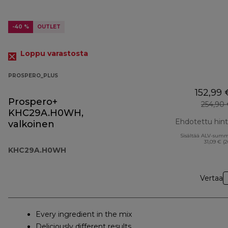
-40 %
OUTLET
Loppu varastosta
PROSPERO_PLUS
152,99 
Prospero+
254,90
KHC29A.H0WH,
Ehdotettu hin
valkoinen
Sisältää ALV-sum
31,09 € (
KHC29A.H0WH
Vertaa
Every ingredient in the mix
Deliciously different results