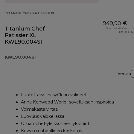
TITANIUM CHEF PATISSIER XL
949,90 €
Titanium Chef
Sisältää ALV-sum
193,01 € (
Patissier XL
KWL90.004SI
KWL90.004SI
Vertaa
Luotettavat EasyClean-välineet
Anna Kenwood World -sovelluksen inspiroida
Voimakasta virtaa
Luovuus valokeilassa
Oman Chef-yleiskoneen yksilöinti
Kevyin mahdollinen kosketus