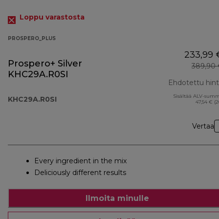
Loppu varastosta
PROSPERO_PLUS
233,99 
Prospero+ Silver
389,90 
KHC29A.R0SI
Ehdotettu hin
Sisältää ALV-sum
KHC29A.R0SI
47,54 € (
Vertaa
Every ingredient in the mix
Deliciously different results
Ilmoita minulle