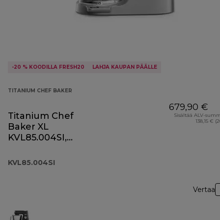
-20 % KOODILLA FRESH20
LAHJA KAUPAN PÄÄLLE
TITANIUM CHEF BAKER
679,90 €
Titanium Chef
Sisältää ALV-sum
138,15 € (
Baker XL
KVL85.004SI,
hopeinen
KVL85.004SI
Vertaa