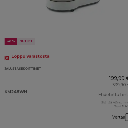
-41 %
OUTLET
Loppu varastosta
JALUSTASEKOITTIMET
199,99 
339,90
KM245WH
Ehdotettu hin
Sisältää ALV-sum
40,64 € (
Vertaa