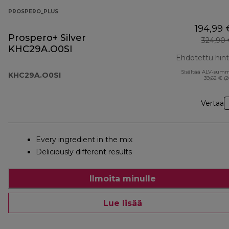
PROSPERO_PLUS
194,99 
Prospero+ Silver
324,90
KHC29A.O0SI
Ehdotettu hin
Sisältää ALV-sum
KHC29A.O0SI
39,62 € (
Vertaa
Every ingredient in the mix
Deliciously different results
Ilmoita minulle
Lue lisää