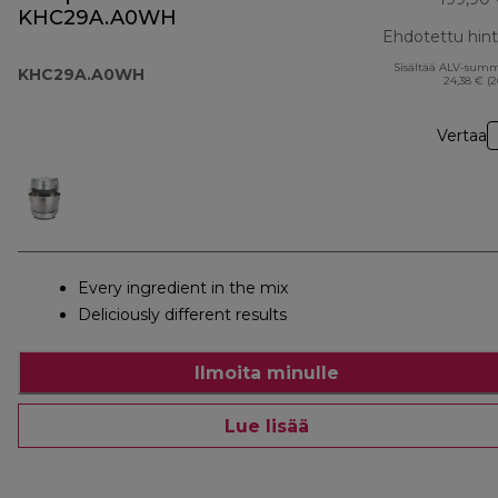
KHC29A.A0WH
Ehdotettu hin
Sisältää ALV-sum
KHC29A.A0WH
24,38 € (
Vertaa
Every ingredient in the mix
Deliciously different results
Ilmoita minulle
Lue lisää