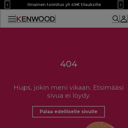
Skip
Ilmainen toimitus yli 49€ tilauksille
to
Content
404
Hups, jokin meni vikaan. Etsimääsi
sivua ei löydy.
Palaa edelliselle sivulle