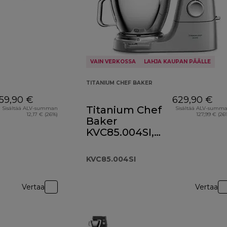
VAIN VERKOSSA
LAHJA KAUPAN PÄÄLLE
TITANIUM CHEF BAKER
59,90 €
629,90 €
Titanium Chef
Sisältää ALV-summan
Sisältää ALV-summ
12,17 € (26%)
127,99 € (26
Baker
KVC85.004SI,
hopea
KVC85.004SI
Vertaa
Vertaa