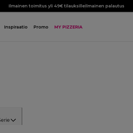
Ilmainen toimitus yli 49€ tilauksille
Ilmainen palautus
Inspiraatio
Promo
MY PIZZERIA
Serie