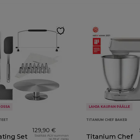
KOSSA
LAHJA KAUPAN PÄÄLLE
TEET
TITANIUM CHEF BAKER
129,90 €
ting Set
Titanium Chef
Sisältää ALV-summan
26,39 € (26%)