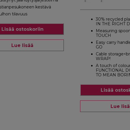
distynyt jäähdytysjärjestelmä
stianpesukoneen kestävä
ulhon tilavuus
30% recycled pla
IN THE RIGHT 
Lisää ostoskoriin
Measuring spoo
TOUCH
Easy carry hand
Lue lisää
GO
Cable storage<b
WRAP!
A touch of colou
FUNCTIONAL D
TO MEAN BORI
Lisää ostos
Lue lis