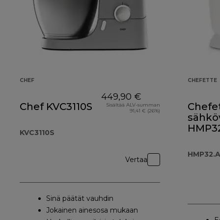
CHEF
CHEFETTE
449,90 €
Chef KVC3110S
Chefet
Sisältää ALV-summan
91,41 € (26%)
sähkö
HMP3
KVC3110S
HMP32.
Vertaa
Sinä päätät vauhdin
Jokainen ainesosa mukaan