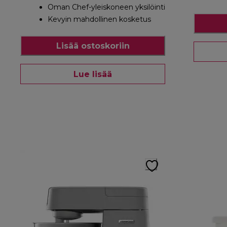
Oman Chef-yleiskoneen yksilöinti
Kevyin mahdollinen kosketus
Lisää ostoskoriin
Lue lisää