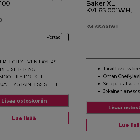
100
Baker XL
KVL65.001WH,
valkoinen
0
KVL65.001WH
Vertaa
ERFECTLY EVEN LAYERS
Tarvittavat välin
RECISE PIPING
Oman Chef-yleisk
MOOTHLY DOES IT
Sinä päätät vauh
UALITY STAINLESS STEEL
Jokainen aineso
Lisää ostoskoriin
Lisää ostos
Lue lisää
Lue lis