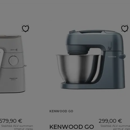
KENWOOD GO
579,90 €
299,00 €
KENWOOD GO
Sisältää ALV-summan
Sisältää ALV-summ
117,83 € (26%)
60,75 € (26