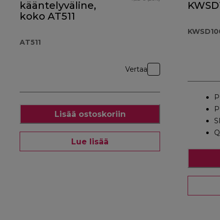
kääntelyväline,
KWSD
koko AT511
KWSD10
AT511
Vertaa
P
P
Lisää ostoskoriin
S
Q
Lue lisää