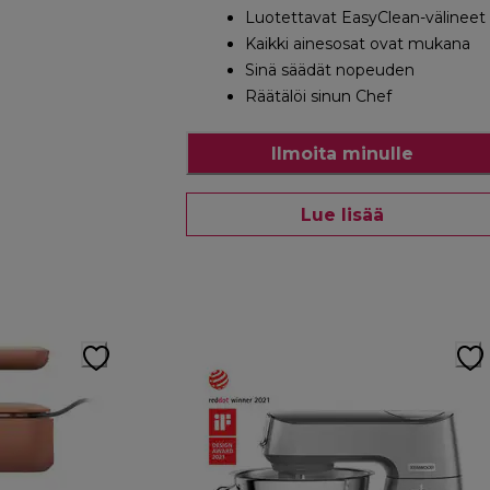
Luotettavat EasyClean-välineet
Kaikki ainesosat ovat mukana
Sinä säädät nopeuden
Räätälöi sinun Chef
Ilmoita minulle
Lue lisää