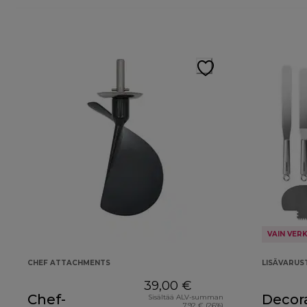
VAIN VER
CHEF ATTACHMENTS
LISÄVARUS
39,00 €
Chef-
Decora
Sisältää ALV-summan
7,92 € (26%)