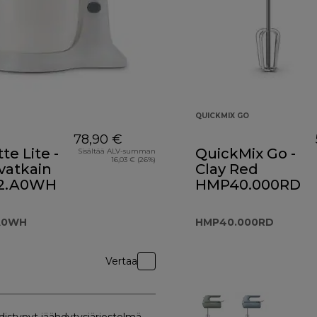
QUICKMIX GO
78,90 €
te Lite -
QuickMix Go -
Sisältää ALV-summan
16,03 € (26%)
vatkain
Clay Red
2.A0WH
HMP40.000RD
A0WH
HMP40.000RD
Vertaa