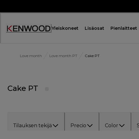
Skip
to
Content
Yleiskoneet
Lisäosat
Pienlaitteet
Love month
Love month PT
Cake PT
Cake PT
Tilauksen tekijä
Precio
Color