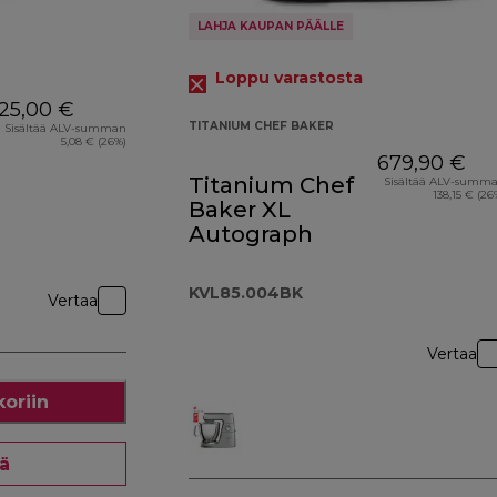
LAHJA KAUPAN PÄÄLLE
Loppu varastosta
25,00 €
TITANIUM CHEF BAKER
Sisältää ALV-summan
5,08 € (26%)
679,90 €
Titanium Chef
Sisältää ALV-summ
138,15 € (26
Baker XL
Autograph
KVL85.004BK
Vertaa
Vertaa
koriin
ää