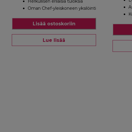
E
Herkullisen erilaisia tuloksia
A
Oman Chef-yleiskoneen yksilöinti
K
Lisää ostoskoriin
Lue lisää