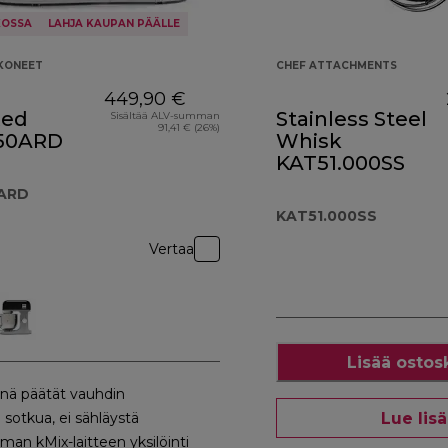
KOSSA
LAHJA KAUPAN PÄÄLLE
SKONEET
CHEF ATTACHMENTS
449,90 €
Red
Stainless Steel
Sisältää ALV-summan
91,41 € (26%)
50ARD
Whisk
KAT51.000SS
ARD
KAT51.000SS
Vertaa
Lisää ostos
inä päätät vauhdin
Lue lis
i sotkua, ei sähläystä
man kMix-laitteen yksilöinti