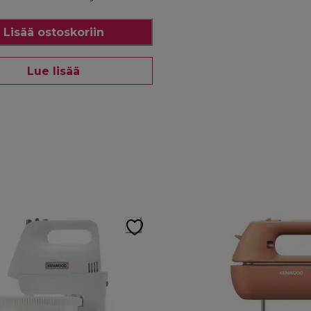
Lisää ostoskoriin
Lue lisää