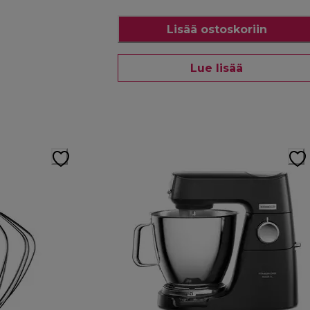
Lisää ostoskoriin
Lue lisää