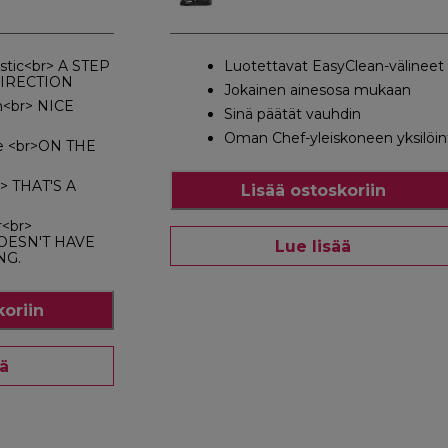
stic<br> A STEP
Luotettavat EasyClean-välineet
DIRECTION
Jokainen ainesosa mukaan
n<br> NICE
Sinä päätät vauhdin
Oman Chef-yleiskoneen yksilöin
le <br>ON THE
r> THAT'S A
Lisää ostoskoriin
r<br>
OESN'T HAVE
Lue lisää
NG.
koriin
ää