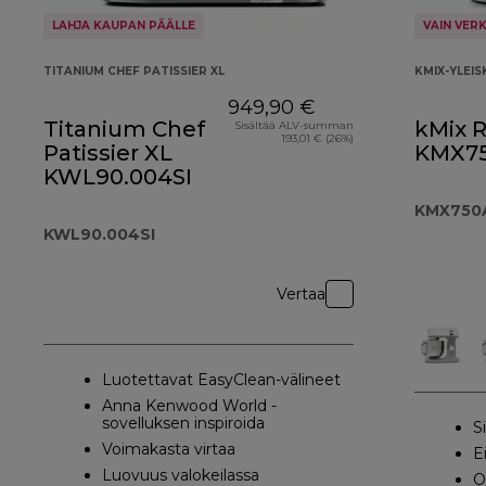
LAHJA KAUPAN PÄÄLLE
VAIN VER
TITANIUM CHEF PATISSIER XL
KMIX-YLEI
949,90 €
Titanium Chef
kMix 
Sisältää ALV-summan
193,01 € (26%)
Patissier XL
KMX7
KWL90.004SI
KMX750
KWL90.004SI
Vertaa
Luotettavat EasyClean-välineet
Anna Kenwood World -
sovelluksen inspiroida
S
Voimakasta virtaa
E
Luovuus valokeilassa
O