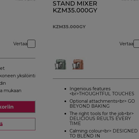
STAND MIXER
KZM35.000GY
KZM35.000GY
Vertaa
Vertaa
eet
oneen yksilöinti
din
Ingenious features
sa mukaan
<br>THOUGHTFUL TOUCHES
Optional attachments<br> GO
BEYOND BAKING
koriin
The right tools for the job<br>
DELICIOUS REULTS EVERY
TIME
ää
Calming colour<br> DESIGNED
TO BLEND IN