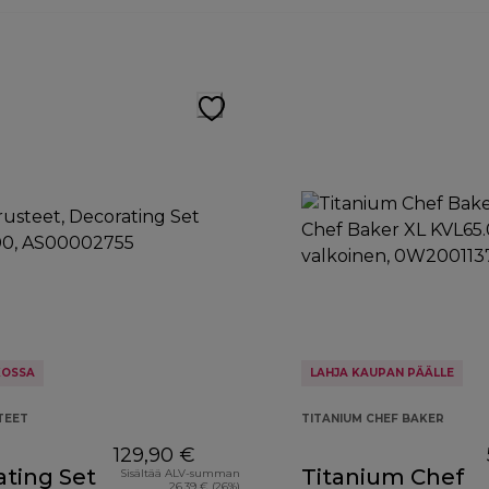
KOSSA
LAHJA KAUPAN PÄÄLLE
TEET
TITANIUM CHEF BAKER
129,90 €
ting Set
Titanium Chef
Sisältää ALV-summan
26,39 € (26%)