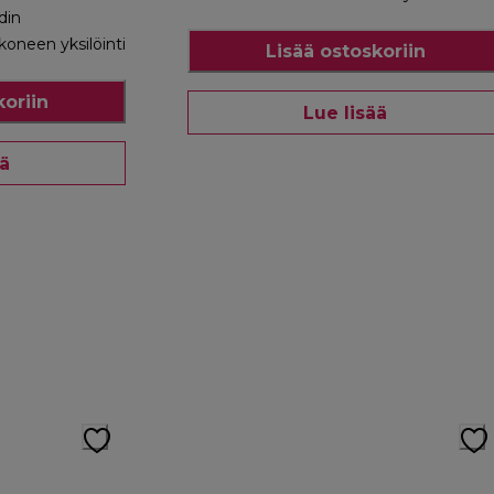
din
oneen yksilöinti
Lisää ostoskoriin
koriin
Lue lisää
ää