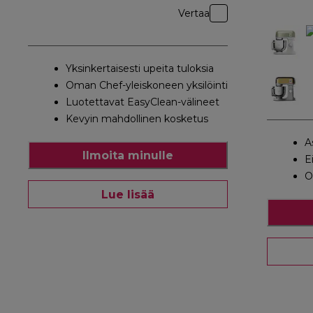
Vertaa
Yksinkertaisesti upeita tuloksia
Oman Chef-yleiskoneen yksilöinti
Luotettavat EasyClean-välineet
Kevyin mahdollinen kosketus
A
Ilmoita minulle
E
O
Lue lisää