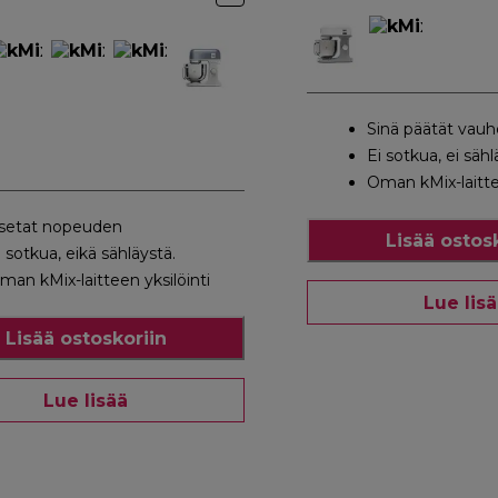
Sinä päätät vauh
Ei sotkua, ei säh
Oman kMix-laittee
setat nopeuden
Lisää ostos
i sotkua, eikä sähläystä.
man kMix-laitteen yksilöinti
Lue lis
Lisää ostoskoriin
Lue lisää