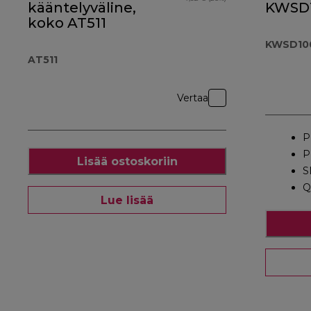
kääntelyväline,
KWSD
koko AT511
KWSD10
AT511
Vertaa
P
P
Lisää ostoskoriin
S
Q
Lue lisää