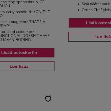
easuring spoon<br> NICE
Sinä päätät vauh
OUCH
Oman Chef-yleisk
asy carry handle <br>ON THE
O
able storage<br> THAT'S A
Lisää ostos
RAP!
 touch of colour<br>
UNCTIONAL DOESN'T HAVE
Lue lis
O MEAN BORING.
Lisää ostoskoriin
Lue lisää