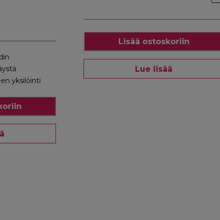
Lisää ostoskoriin
din
Lue lisää
läystä
n yksilöinti
koriin
ää