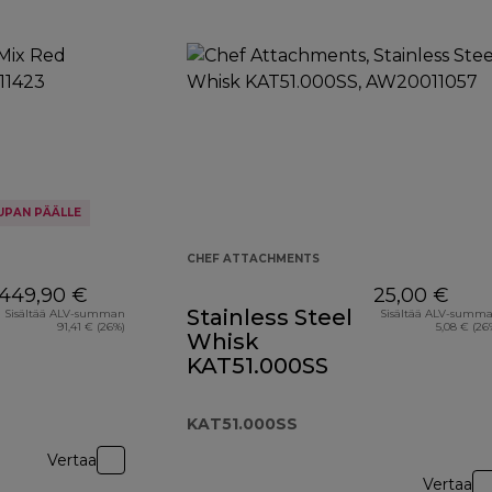
UPAN PÄÄLLE
CHEF ATTACHMENTS
449,90 €
25,00 €
Stainless Steel
Sisältää ALV-summan
Sisältää ALV-summ
91,41 € (26%)
5,08 € (26
Whisk
KAT51.000SS
KAT51.000SS
Vertaa
Vertaa