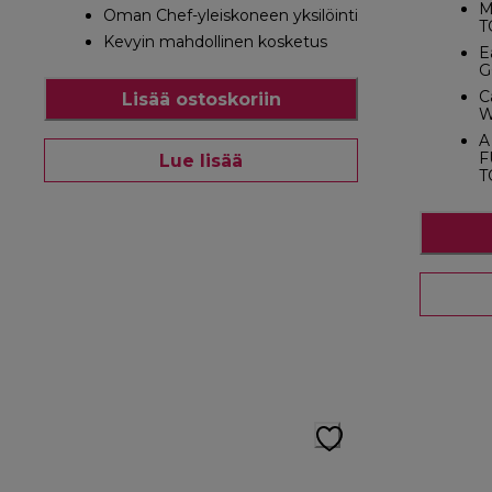
M
Oman Chef-yleiskoneen yksilöinti
T
Kevyin mahdollinen kosketus
E
G
C
Lisää ostoskoriin
W
A
F
Lue lisää
T