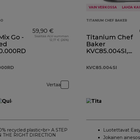
VAIN VERKOSSA
LAHJA KA
GO
TITANIUM CHEF BAKER
59,90 €
ix Go -
Titanium Chef
Sisältää ALV-summan
12,17 € (26%)
Red
Baker
0.000RD
KVC85.004SI,
hopea
000RD
KVC85.004SI
Vertaa
0% recycled plastic<br> A STEP
Luotettavat Easy
N THE RIGHT DIRECTION
Jokainen aineso