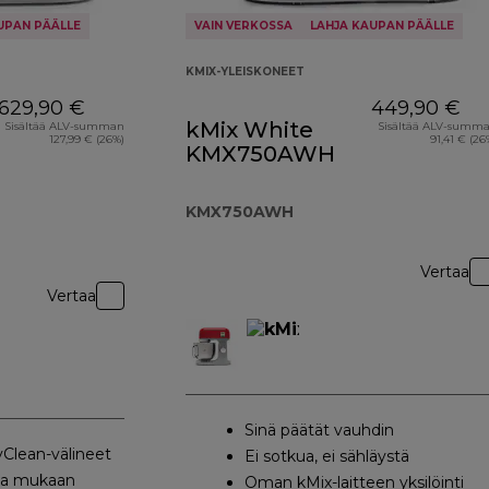
UPAN PÄÄLLE
VAIN VERKOSSA
LAHJA KAUPAN PÄÄLLE
KMIX-YLEISKONEET
629,90 €
449,90 €
kMix White
Sisältää ALV-summan
Sisältää ALV-summ
127,99 € (26%)
91,41 € (26
KMX750AWH
KMX750AWH
Vertaa
Vertaa
Sinä päätät vauhdin
Clean-välineet
Ei sotkua, ei sähläystä
sa mukaan
Oman kMix-laitteen yksilöinti