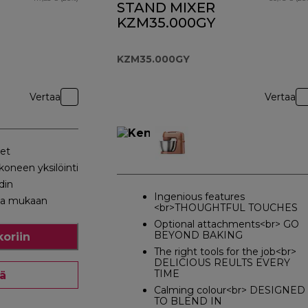
STAND MIXER
KZM35.000GY
KZM35.000GY
Vertaa
Vertaa
eet
oneen yksilöinti
din
Ingenious features
sa mukaan
<br>THOUGHTFUL TOUCHES
Optional attachments<br> GO
BEYOND BAKING
koriin
The right tools for the job<br>
DELICIOUS REULTS EVERY
TIME
ää
Calming colour<br> DESIGNED
TO BLEND IN