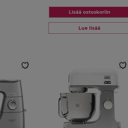
Lisää ostoskoriin
Lue lisää