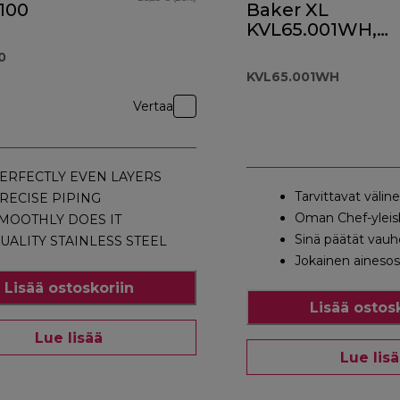
100
Baker XL
KVL65.001WH,
valkoinen
0
KVL65.001WH
Vertaa
ERFECTLY EVEN LAYERS
Tarvittavat välin
RECISE PIPING
Oman Chef-yleisk
MOOTHLY DOES IT
Sinä päätät vauh
UALITY STAINLESS STEEL
Jokainen aineso
Lisää ostoskoriin
Lisää ostos
Lue lisää
Lue lis