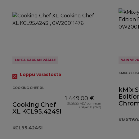
LAHJA KAUPAN PÄÄLLE
VAIN VER
KMIX-YLEI
Loppu varastosta
COOKING CHEF XL
kMix S
Editio
1 449,00 €
Chro
Cooking Chef
Sisältää ALV-summan
294,42 € (26%)
KMX7
XL KCL95.424SI
KMX760
KCL95.424SI