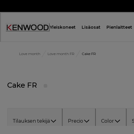
Skip
to
Content
Yleiskoneet
Lisäosat
Pienlaitteet
Love month
Love month FR
Cake FR
Cake FR
Tilauksen tekijä
Precio
Color