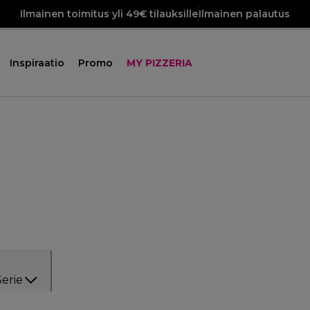
Ilmainen toimitus yli 49€ tilauksille
Ilmainen palautus
Inspiraatio
Promo
MY PIZZERIA
Serie