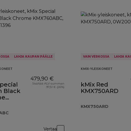
KOSSA
LAHJA KAUPAN PÄÄLLE
VAIN VERKOSSA
LAHJA KA
SKONEET
KMIX-YLEISKONEET
479,90 €
pecial
kMix Red
Sisältää ALV-summan
97,51 € (26%)
n Black
KMX750ARD
me
60ABC
KMX750ARD
ABC
Vertaa