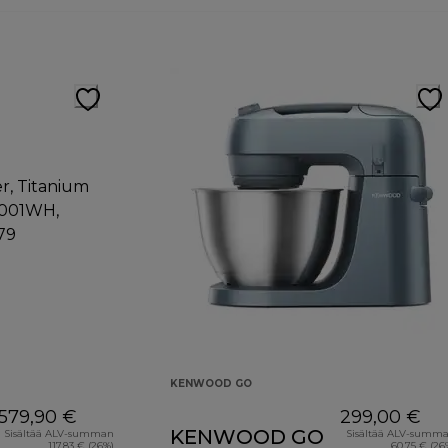
KENWOOD GO
579,90 €
299,00 €
KENWOOD GO
Sisältää ALV-summan
Sisältää ALV-summ
117,83 € (26%)
60,75 € (26