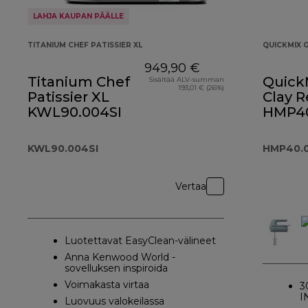
LAHJA KAUPAN PÄÄLLE
TITANIUM CHEF PATISSIER XL
QUICKMIX 
949,90 €
Titanium Chef
QuickM
Sisältää ALV-summan
193,01 € (26%)
Patissier XL
Clay 
KWL90.004SI
HMP4
KWL90.004SI
HMP40.
Vertaa
Luotettavat EasyClean-välineet
Anna Kenwood World -
sovelluksen inspiroida
Voimakasta virtaa
3
I
Luovuus valokeilassa