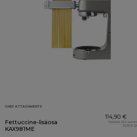
CHEF ATTACHMENTS
114,90 €
Fettuccine-lisäosa
Sisältää ALV-sum
23,35 € (
KAX981ME