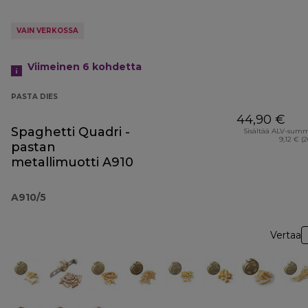
VAIN VERKOSSA
Viimeinen 6
kohdetta
PASTA DIES
44,90 €
Spaghetti Quadri -
Sisältää ALV-sum
9,12 € (
pastan
metallimuotti A910
A910/5
Vertaa