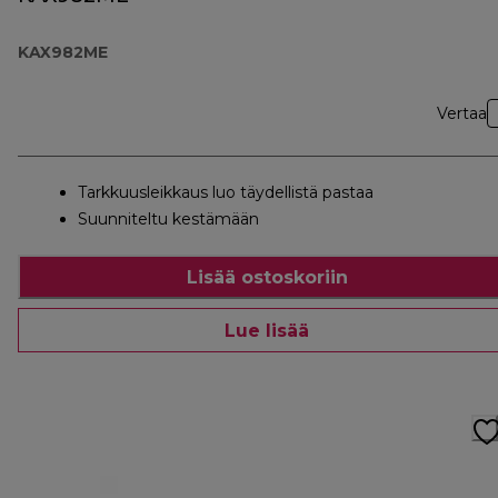
KAX982ME
Vertaa
Tarkkuusleikkaus luo täydellistä pastaa
Suunniteltu kestämään
Lisää ostoskoriin
Lue lisää