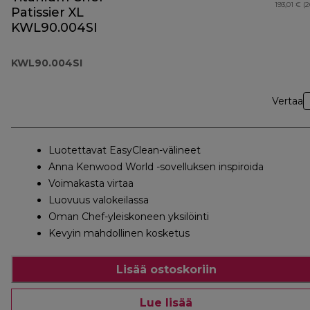
193,01 € (
Patissier XL
KWL90.004SI
KWL90.004SI
Vertaa
Luotettavat EasyClean-välineet
Anna Kenwood World -sovelluksen inspiroida
Voimakasta virtaa
Luovuus valokeilassa
Oman Chef-yleiskoneen yksilöinti
Kevyin mahdollinen kosketus
Lisää ostoskoriin
Lue lisää