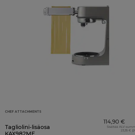
CHEF ATTACHMENTS
114,90 €
Tagliolini-lisäosa
Sisältää ALV-sum
23,35 € (
KAX982ME