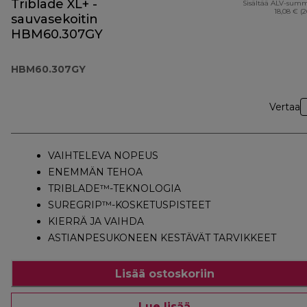
Triblade XL+ -
Sisältää ALV-sum
18,08 € (
sauvasekoitin
HBM60.307GY
HBM60.307GY
Vertaa
VAIHTELEVA NOPEUS
ENEMMÄN TEHOA
TRIBLADE™-TEKNOLOGIA
SUREGRIP™-KOSKETUSPISTEET
KIERRÄ JA VAIHDA
ASTIANPESUKONEEN KESTÄVÄT TARVIKKEET
Lisää ostoskoriin
Lue lisää