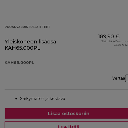
RUOANVALMISTUSLAITTEET
189,90 €
Yleiskoneen lisäosa
Sisältää ALV-sum
38,59 € (
KAH65.000PL
KAH65.000PL
Vertaa
Särkymätön ja kestävä
Lisää ostoskoriin
Lue lisää