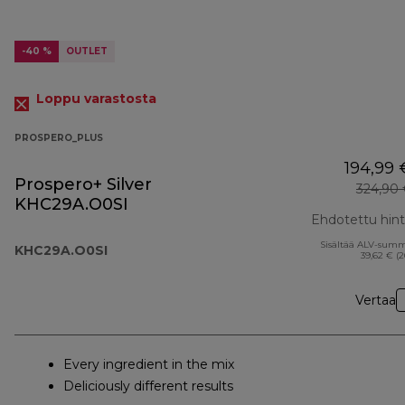
-40 %
OUTLET
Loppu varastosta
PROSPERO_PLUS
194,99 
Prospero+ Silver
324,90
KHC29A.O0SI
Ehdotettu hin
Sisältää ALV-sum
KHC29A.O0SI
39,62 € (
Vertaa
Every ingredient in the mix
Deliciously different results