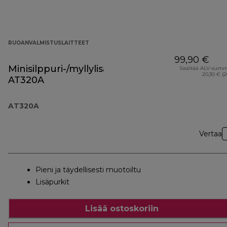
RUOANVALMISTUSLAITTEET
99,90 €
Minisilppuri-/myllylisäosa
Sisältää ALV-sum
20,30 € (
AT320A
AT320A
Vertaa
Pieni ja täydellisesti muotoiltu
Lisäpurkit
Lisää ostoskoriin