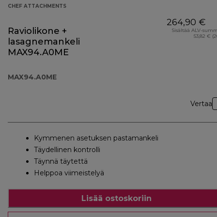
CHEF ATTACHMENTS
264,90 €
Raviolikone +
Sisältää ALV-sum
53,82 € (
lasagnemankeli
MAX94.A0ME
MAX94.A0ME
Vertaa
Kymmenen asetuksen pastamankeli
Täydellinen kontrolli
Täynnä täytettä
Helppoa viimeistelyä
Lisää ostoskoriin