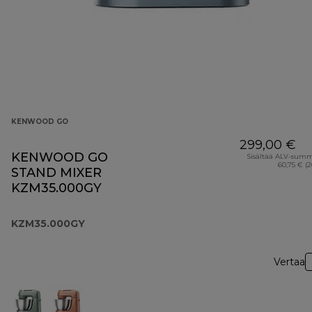
KENWOOD GO
299,00 €
KENWOOD GO
Sisältää ALV-sum
60,75 € (
STAND MIXER
KZM35.000GY
KZM35.000GY
Vertaa