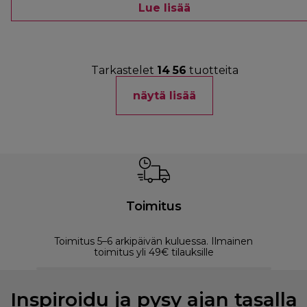
Lue lisää
Tarkastelet
14
56
tuotteita
näytä lisää
Toimitus
Toimitus 5–6 arkipäivän kuluessa. Ilmainen
M
toimitus yli 49€ tilauksille
Inspiroidu ja pysy ajan tasalla