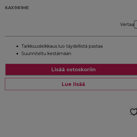
KAX981ME
Vertaa
Tarkkuusleikkaus luo täydellistä pastaa
Suunniteltu kestämään
Lisää ostoskoriin
Lue lisää