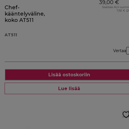
39,00 €
Chef-
Sisältää ALV-sum
7,92 € (
kääntelyväline,
koko AT511
AT511
Vertaa
Lisää ostoskoriin
Lue lisää