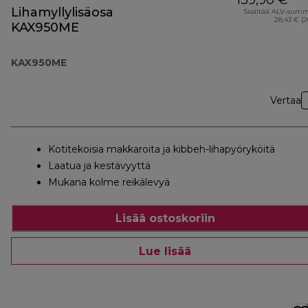
139,90 €
Lihamyllylisäosa
Sisältää ALV-sum
28,43 € (
KAX950ME
KAX950ME
Vertaa
Kotitekoisia makkaroita ja kibbeh-lihapyöryköitä
Laatua ja kestävyyttä
Mukana kolme reikälevyä
Lisää ostoskoriin
Lue lisää