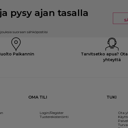
ja pysy ajan tasalla
S
rjouksia suoraan sähköpostiisi
uolto Paikannin
Tarvitsetko apua? Ota
yhteyttä
OMA TILI
TUKI
an
Login/Register
Ota y
Tuoterekisteröinti
Käytt
Palve
Turval