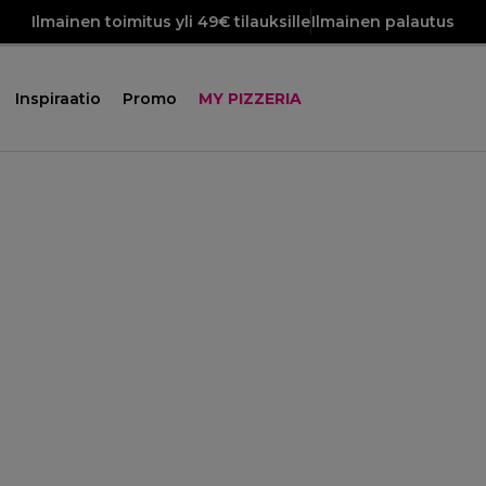
Ilmainen toimitus yli 49€ tilauksille
Ilmainen palautus
Inspiraatio
Promo
MY PIZZERIA