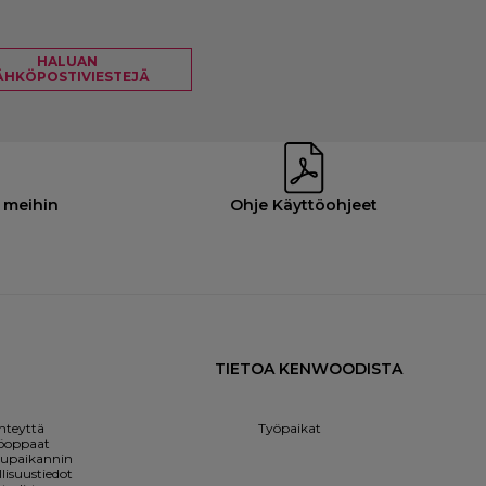
HALUAN
ÄHKÖPOSTIVIESTEJÄ
 meihin
Ohje Käyttöohjeet
TIETOA KENWOODISTA
hteyttä
Työpaikat
öoppaat
lupaikannin
lisuustiedot