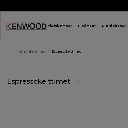
Skip
to
Content
Yleiskoneet
Lisäosat
Pienlaitteet
Kahvinkeittimet
Espressokeittimet
Espressokeittimet