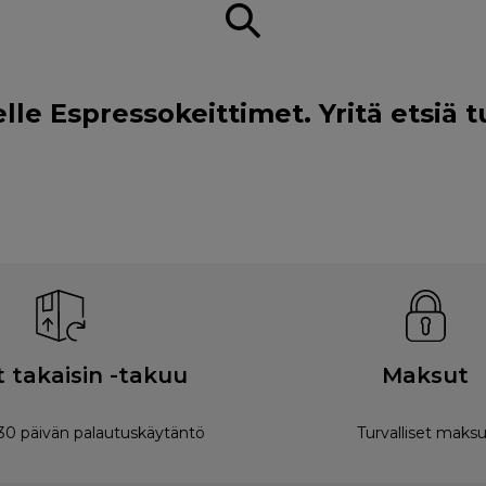
e Espressokeittimet. Yritä etsiä t
 takaisin -takuu
Maksut
0 päivän palautuskäytäntö
Turvalliset maksu