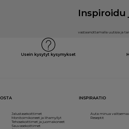
Inspiroidu 
vastaanottamalla uutisia ja ta
Usein kysytyt kysymykset
H
OSTA
INSPIRAATIO
Jalustasekoittimet
Auta minua valitsema
Monitoimikoneet ja lihamyllyt
Reseptit
Tehosekoittimet ja juomakoneet
Sauvasekoittimet