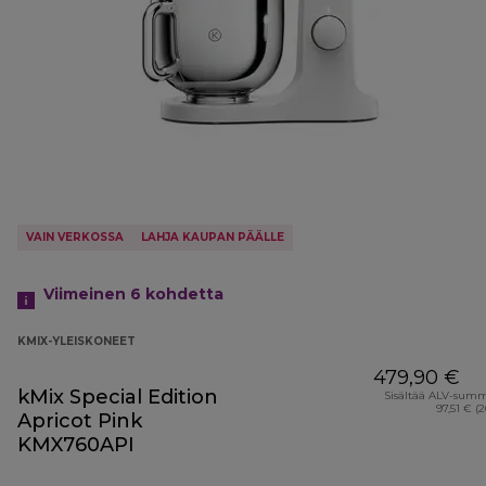
VAIN VERKOSSA
LAHJA KAUPAN PÄÄLLE
Viimeinen 6
kohdetta
KMIX-YLEISKONEET
479,90 €
kMix Special Edition
Sisältää ALV-sum
97,51 € (
Apricot Pink
KMX760API