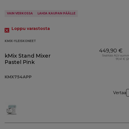
VAIN VERKOSSA
LAHJA KAUPAN PÄÄLLE
Loppu varastosta
KMIX-YLEISKONEET
449,90 €
kMix Stand Mixer
Sisältää ALV-sum
91,41 € (
Pastel Pink
KMX754APP
Vertaa