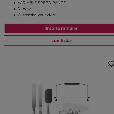
VARIABLE SPEED RANGE
5L bowl
Customise your kMix
Ilmoita minulle
Lue lisää