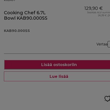
KULHOT
129,90 €
Cooking Chef 6.7L
Sisältää ALV-sum
26,39 € (
Bowl KAB90.000SS
KAB90.000SS
Vertaa
Lisää ostoskoriin
Lue lisää