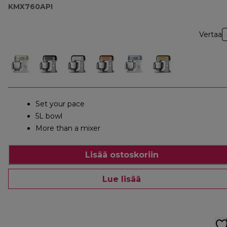
KMX760API
Vertaa
Set your pace
5L bowl
More than a mixer
Lisää ostoskoriin
Lue lisää