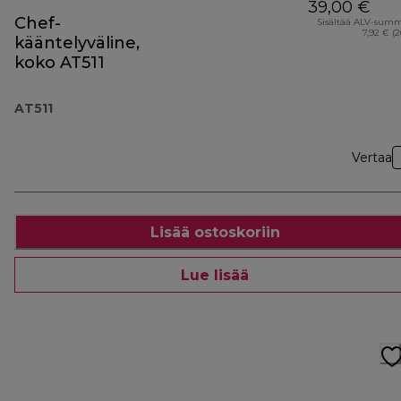
39,00 €
Chef-
Sisältää ALV-sum
7,92 € (
kääntelyväline,
koko AT511
AT511
Vertaa
Lisää ostoskoriin
Lue lisää