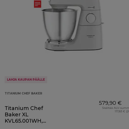
LAHJA KAUPAN PÄÄLLE
TITANIUM CHEF BAKER
579,90 €
Titanium Chef
Sisältää ALV-sum
117,83 € (
Baker XL
KVL65.001WH,
valkoinen