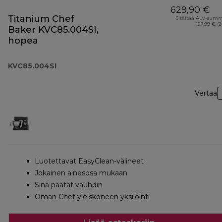
629,90 €
Titanium Chef
Sisältää ALV-sum
127,99 € (
Baker KVC85.004SI,
hopea
KVC85.004SI
Vertaa
Luotettavat EasyClean-välineet
Jokainen ainesosa mukaan
Sinä päätät vauhdin
Oman Chef-yleiskoneen yksilöinti