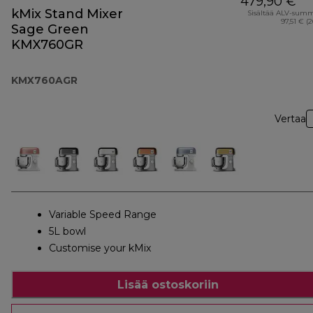
479,90 €
kMix Stand Mixer
Sisältää ALV-sum
97,51 € (
Sage Green
KMX760GR
KMX760AGR
Vertaa
Variable Speed Range
5L bowl
Customise your kMix
Lisää ostoskoriin