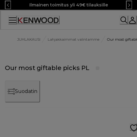
Skip
Ilmainen toimitus yli 49€ tilauksille
to
Content
JUHLAKAUSI
Lahjakkaimmat valintamme
Our most giftabl
Our most giftable picks PL
Suodatin