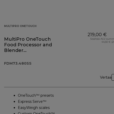
MULTIPRO ONETOUCH
219,00 €
MultiPro OneTouch
Sisältää ALV-sum
44,50 € (
Food Processor and
Blender
FDM73.480SS
FDM73.480SS
Vertaa
OneTouch™ presets
Express Serve™
EasyWeigh scales
Custom OneTouch™