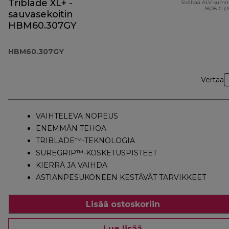
Triblade XL+ -
Sisältää ALV-sum
18,08 € (
sauvasekoitin
HBM60.307GY
HBM60.307GY
Vertaa
VAIHTELEVA NOPEUS
ENEMMÄN TEHOA
TRIBLADE™-TEKNOLOGIA
SUREGRIP™-KOSKETUSPISTEET
KIERRÄ JA VAIHDA
ASTIANPESUKONEEN KESTÄVÄT TARVIKKEET
Lisää ostoskoriin
Lue lisää