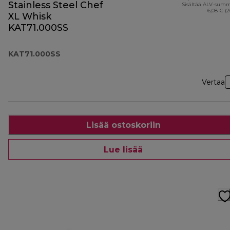
Stainless Steel Chef
Sisältää ALV-sum
6,08 € (
XL Whisk
KAT71.000SS
KAT71.000SS
Vertaa
Lisää ostoskoriin
Lue lisää