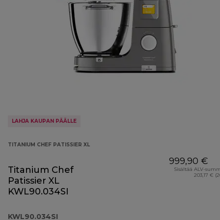
LAHJA KAUPAN PÄÄLLE
TITANIUM CHEF PATISSIER XL
999,90 €
Titanium Chef
Sisältää ALV-sum
203,17 € (
Patissier XL
KWL90.034SI
KWL90.034SI