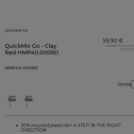
QUICKMIX GO
59,90 €
QuickMix Go - Clay
Sisältää ALV-sum
12,17 € (
Red HMP40.000RD
HMP40.000RD
Vertaa
30% recycled plastic<br> A STEP IN THE RIGHT
DIRECTION