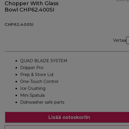
10,14 € (
Chopper With Glass
Bowl CHP62.400SI
CHP62.400SI
Vertaa
QUAD BLADE SYSTEM
Dripper Pro
Prep & Store Lid
One-Touch Control
Ice Crushing
Mini Spatula
Dishwasher safe parts
Lisää ostoskoriin