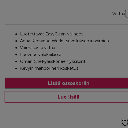
Vertaa
Luotettavat EasyClean-välineet
Anna Kenwood World -sovelluksen inspiroida
Voimakasta virtaa
Luovuus valokeilassa
Oman Chef-yleiskoneen yksilöinti
Kevyin mahdollinen kosketus
Lisää ostoskoriin
Lue lisää