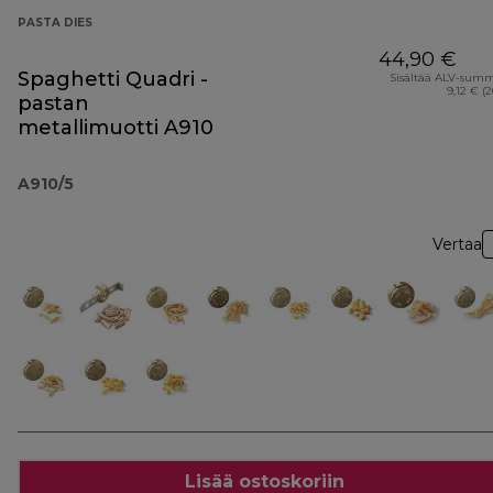
PASTA DIES
44,90 €
Spaghetti Quadri -
Sisältää ALV-sum
9,12 € (
pastan
metallimuotti A910
A910/5
Vertaa
Lisää ostoskoriin