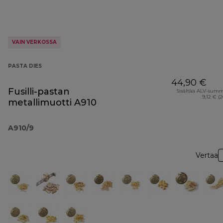
VAIN VERKOSSA
PASTA DIES
44,90 €
Fusilli-pastan
Sisältää ALV-sum
9,12 € (
metallimuotti A910
A910/9
Vertaa