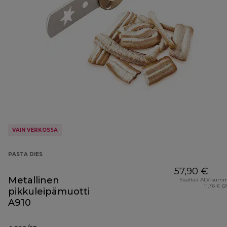
VAIN VERKOSSA
PASTA DIES
57,90 €
Metallinen
Sisältää ALV-sum
11,76 € (
pikkuleipämuotti
A910