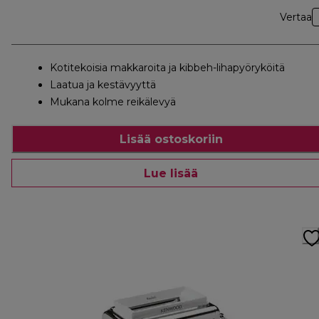
Vertaa
Kotitekoisia makkaroita ja kibbeh-lihapyöryköitä
Laatua ja kestävyyttä
Mukana kolme reikälevyä
Lisää ostoskoriin
Lue lisää