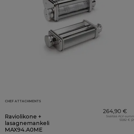
CHEF ATTACHMENTS
264,90 €
Raviolikone +
Sisältää ALV-sum
53,82 € (
lasagnemankeli
MAX94.A0ME