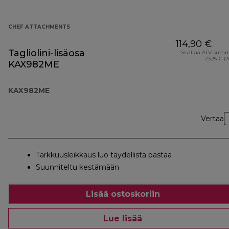
CHEF ATTACHMENTS
114,90 €
Tagliolini-lisäosa
Sisältää ALV-sum
23,35 € (
KAX982ME
KAX982ME
Vertaa
Tarkkuusleikkaus luo täydellistä pastaa
Suunniteltu kestämään
Lisää ostoskoriin
Lue lisää