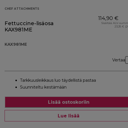
CHEF ATTACHMENTS
114,90 €
Fettuccine-lisäosa
Sisältää ALV-sum
23,35 € (
KAX981ME
KAX981ME
Vertaa
Tarkkuusleikkaus luo täydellistä pastaa
Suunniteltu kestämään
Lisää ostoskoriin
Lue lisää