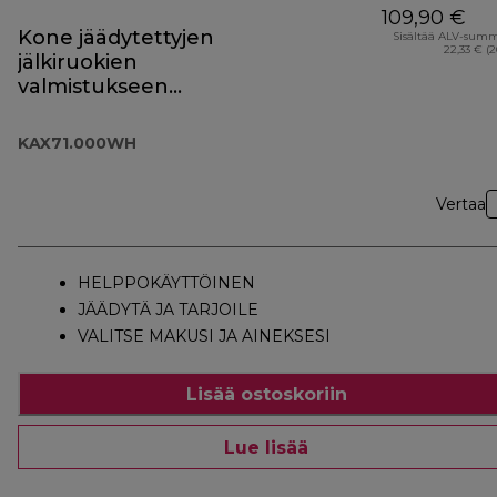
109,90 €
Kone jäädytettyjen
Sisältää ALV-sum
22,33 € (
jälkiruokien
valmistukseen
KAX71.000WH
KAX71.000WH
Vertaa
HELPPOKÄYTTÖINEN
JÄÄDYTÄ JA TARJOILE
VALITSE MAKUSI JA AINEKSESI
Lisää ostoskoriin
Lue lisää