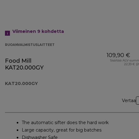
Viimeinen 9
kohdetta
RUOANVALMISTUSLAITTEET
109,90 €
Food Mill
Sisältää ALV-sum
22,33 € (
KAT20.000GY
KAT20.000GY
Vertaa
The automatic sifter does the hard work
Large capacity, great for big batches
Dishwasher Safe