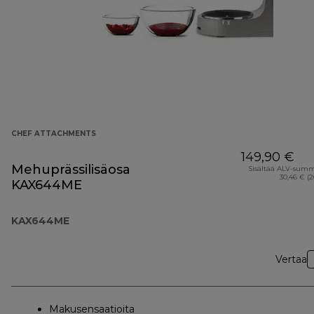
CHEF ATTACHMENTS
149,90 €
Mehuprässilisäosa
Sisältää ALV-sum
30,46 € (
KAX644ME
KAX644ME
Vertaa
Makusensaatioita