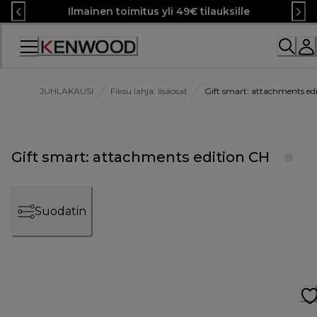
Skip
Ilmainen toimitus yli 49€ tilauksille
to
Content
JUHLAKAUSI
Fiksu lahja: lisäosat
Gift smart: attachments ed
Gift smart: attachments edition CH
Suodatin