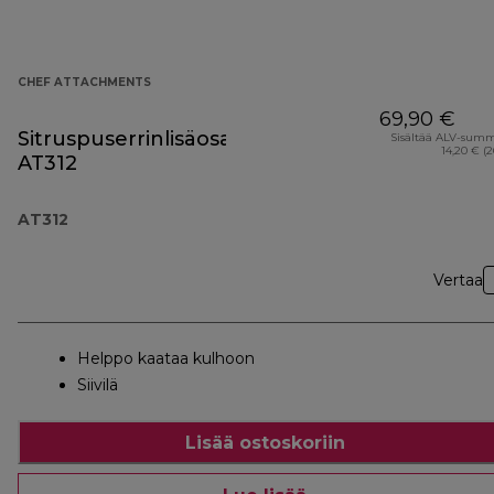
CHEF ATTACHMENTS
69,90 €
Sitruspuserrinlisäosa
Sisältää ALV-sum
14,20 € (
AT312
AT312
Vertaa
Helppo kaataa kulhoon
Siivilä
Lisää ostoskoriin