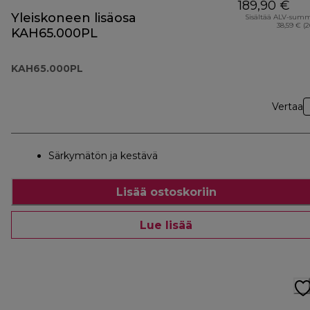
189,90 €
Yleiskoneen lisäosa
Sisältää ALV-sum
38,59 € (
KAH65.000PL
KAH65.000PL
Vertaa
Särkymätön ja kestävä
Lisää ostoskoriin
Lue lisää