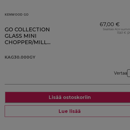
KENWOOD GO
67,00 €
GO COLLECTION
Sisältää ALV-sum
13,61 € (
GLASS MINI
CHOPPER/MILL
KAG30.000GY
KAG30.000GY
Vertaa
Lisää ostoskoriin
Lue lisää