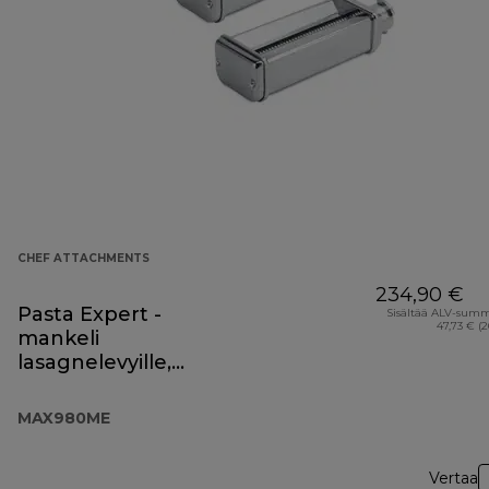
CHEF ATTACHMENTS
234,90 €
Pasta Expert -
Sisältää ALV-sum
47,73 € (
mankeli
lasagnelevyille,
fettuccine-pastalle
ja spageteille
MAX980ME
Vertaa