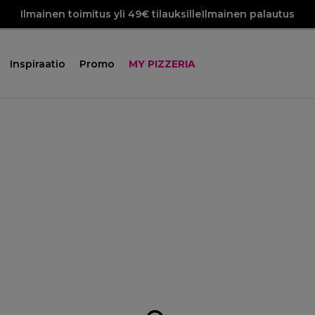
Ilmainen toimitus yli 49€ tilauksille
Ilmainen palautus
Inspiraatio
Promo
MY PIZZERIA