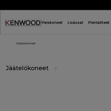
Skip
to
Content
Yleiskoneet
Lisäosat
Pienlaitteet
Jäätelökoneet
Jäätelökoneet