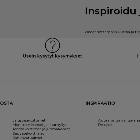
Inspiroidu 
vastaanottamalla uutisia ja ta
Usein kysytyt kysymykset
H
OSTA
INSPIRAATIO
Jalustasekoittimet
Auta minua valitsema
Monitoimikoneet ja lihamyllyt
Reseptit
Tehosekoittimet ja juomakoneet
Sauvasekoittimet
Sähkövatkaimet