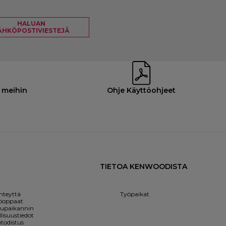
HALUAN
ÄHKÖPOSTIVIESTEJÄ
 meihin
Ohje Käyttöohjeet
TIETOA KENWOODISTA
hteyttä
Työpaikat
öoppaat
lupaikannin
lisuustiedot
todistus