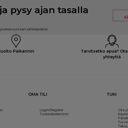
ja pysy ajan tasalla
S
rjouksia suoraan sähköpostiisi
uolto Paikannin
Tarvitsetko apua? Ota
yhteyttä
OMA TILI
TUKI
an
Login/Register
Ota y
Tuoterekisteröinti
Käytt
Palve
Turval
Takuu