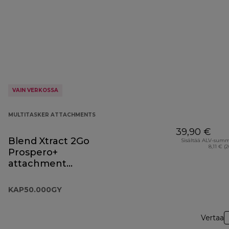
VAIN VERKOSSA
MULTITASKER ATTACHMENTS
39,90 €
Blend Xtract 2Go
Sisältää ALV-sum
8,11 € (
Prospero+
attachment
KAP50.000GY
KAP50.000GY
Vertaa