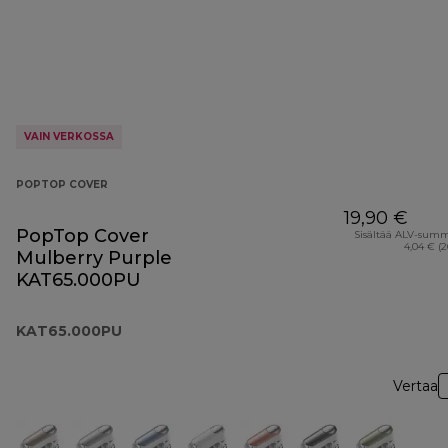
VAIN VERKOSSA
POPTOP COVER
19,90 €
PopTop Cover
Sisältää ALV-sum
4,04 € (
Mulberry Purple
KAT65.000PU
KAT65.000PU
Vertaa