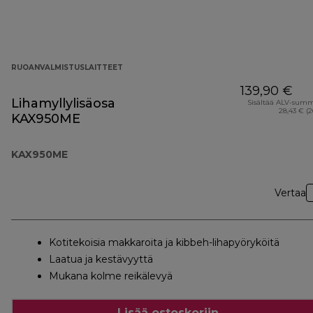
RUOANVALMISTUSLAITTEET
139,90 €
Lihamyllylisäosa
Sisältää ALV-sum
28,43 € (
KAX950ME
KAX950ME
Vertaa
Kotitekoisia makkaroita ja kibbeh-lihapyöryköitä
Laatua ja kestävyyttä
Mukana kolme reikälevyä
Lisää ostoskoriin