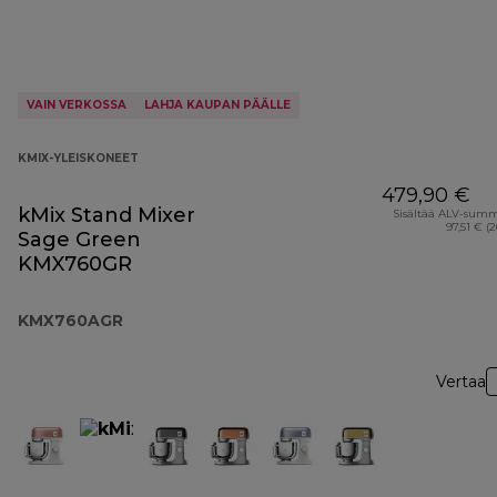
VAIN VERKOSSA
LAHJA KAUPAN PÄÄLLE
KMIX-YLEISKONEET
479,90 €
kMix Stand Mixer
Sisältää ALV-sum
97,51 € (
Sage Green
KMX760GR
KMX760AGR
Vertaa