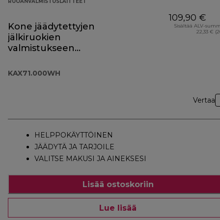
RUOANVALMISTUSLAITTEET
109,90 €
Kone jäädytettyjen
Sisältää ALV-sum
22,33 € (
jälkiruokien
valmistukseen
KAX71.000WH
KAX71.000WH
Vertaa
HELPPOKÄYTTÖINEN
JÄÄDYTÄ JA TARJOILE
VALITSE MAKUSI JA AINEKSESI
Lisää ostoskoriin
Lue lisää