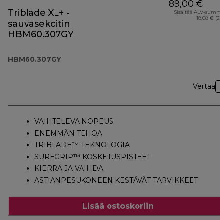
89,00 €
Triblade XL+ -
Sisältää ALV-sum
18,08 € (
sauvasekoitin
HBM60.307GY
HBM60.307GY
Vertaa
VAIHTELEVA NOPEUS
ENEMMÄN TEHOA
TRIBLADE™-TEKNOLOGIA
SUREGRIP™-KOSKETUSPISTEET
KIERRÄ JA VAIHDA
ASTIANPESUKONEEN KESTÄVÄT TARVIKKEET
Lisää ostoskoriin