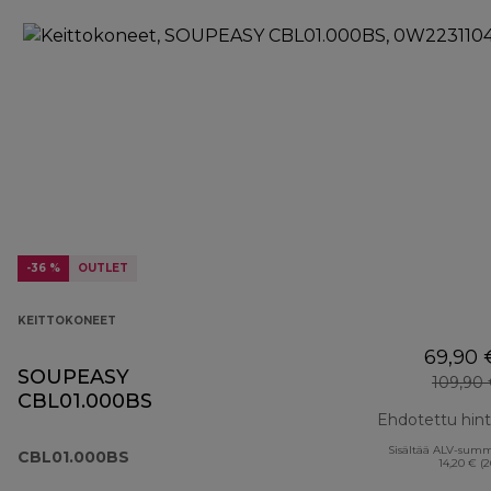
-36 %
OUTLET
KEITTOKONEET
69,90 
SOUPEASY
109,90
CBL01.000BS
Ehdotettu hin
Sisältää ALV-sum
CBL01.000BS
14,20 € (