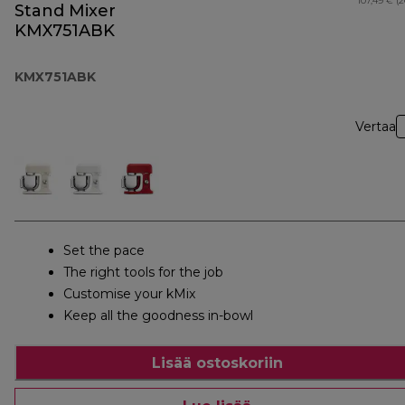
107,49 € (
Stand Mixer
KMX751ABK
KMX751ABK
Vertaa
Set the pace
The right tools for the job
Customise your kMix
Keep all the goodness in-bowl
Lisää ostoskoriin