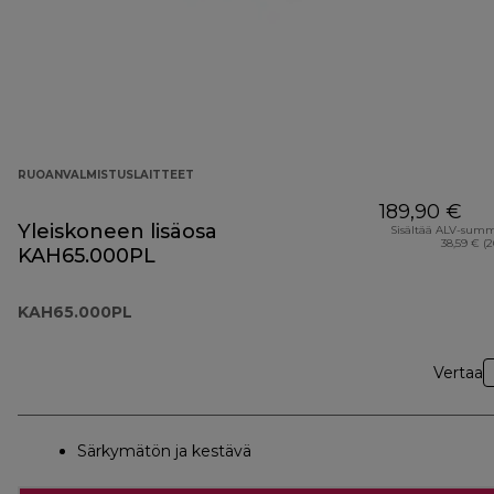
RUOANVALMISTUSLAITTEET
189,90 €
Yleiskoneen lisäosa
Sisältää ALV-sum
38,59 € (
KAH65.000PL
KAH65.000PL
Vertaa
Särkymätön ja kestävä