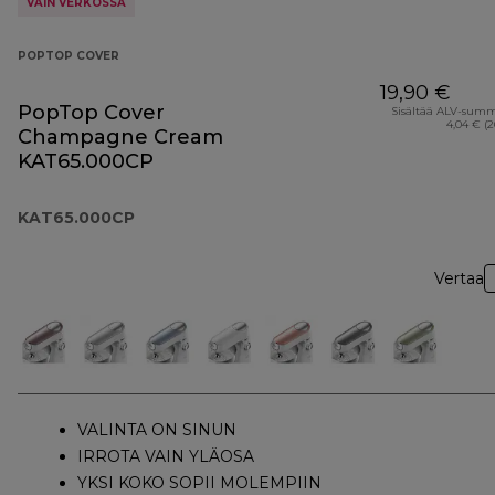
VAIN VERKOSSA
POPTOP COVER
19,90 €
PopTop Cover
Sisältää ALV-sum
4,04 € (
Champagne Cream
KAT65.000CP
KAT65.000CP
Vertaa
VALINTA ON SINUN
IRROTA VAIN YLÄOSA
YKSI KOKO SOPII MOLEMPIIN