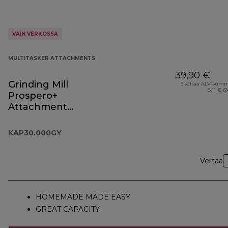
VAIN VERKOSSA
MULTITASKER ATTACHMENTS
39,90 €
Grinding Mill
Sisältää ALV-sum
8,11 € (
Prospero+
Attachment
KAP30.000GY
KAP30.000GY
Vertaa
HOMEMADE MADE EASY
GREAT CAPACITY