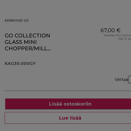
KENWOOD GO
67,00 €
GO COLLECTION
Sisältää ALV-sum
13,61 € (
GLASS MINI
CHOPPER/MILL
KAG30.000GY
KAG30.000GY
Vertaa
Lisää ostoskoriin
Lue lisää