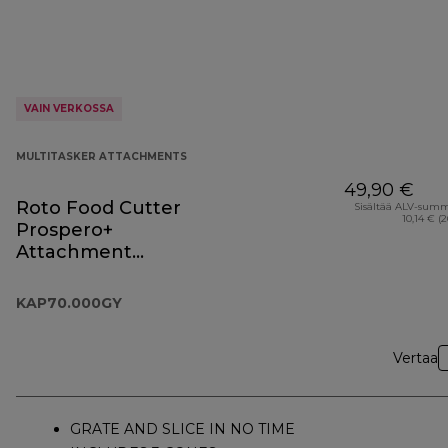
VAIN VERKOSSA
MULTITASKER ATTACHMENTS
49,90 €
Roto Food Cutter
Sisältää ALV-sum
10,14 € (
Prospero+
Attachment
KAP70.000GY
KAP70.000GY
Vertaa
GRATE AND SLICE IN NO TIME