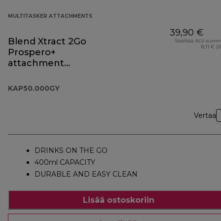
MULTITASKER ATTACHMENTS
39,90 €
Blend Xtract 2Go
Sisältää ALV-sum
8,11 € (
Prospero+
attachment
KAP50.000GY
KAP50.000GY
Vertaa
DRINKS ON THE GO
400ml CAPACITY
DURABLE AND EASY CLEAN
Lisää ostoskoriin