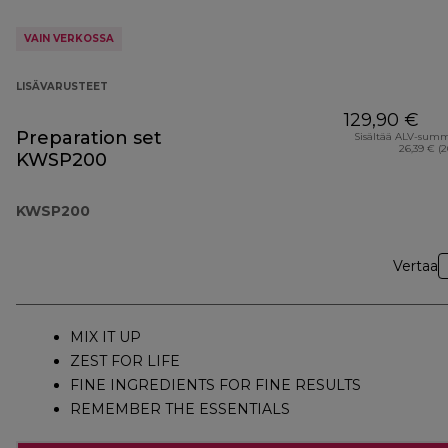
VAIN VERKOSSA
LISÄVARUSTEET
129,90 €
Preparation set
Sisältää ALV-sum
26,39 € (
KWSP200
KWSP200
Vertaa
MIX IT UP
ZEST FOR LIFE
FINE INGREDIENTS FOR FINE RESULTS
REMEMBER THE ESSENTIALS