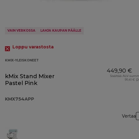
VAIN VERKOSSA
LAHJA KAUPAN PÄÄLLE
Loppu varastosta
KMIX-YLEISKONEET
449,90 €
kMix Stand Mixer
Sisältää ALV-sum
91,41 € (
Pastel Pink
KMX754APP
Vertaa