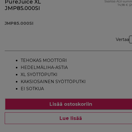
PureJuice XL
Sisältää ALV-sum
74,98 € (
JMP85.000SI
JMP85.000SI
Vertaa
TEHOKAS MOOTTORI
HEDELMÄLIHA-ASTIA
XL SYÖTTÖPUTKI
KAKSIOSAINEN SYÖTTÖPUTKI
EI SOTKUA
Lisää ostoskoriin
Lue lisää