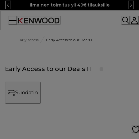
Skip
Ilmainen toimitus yli 49€ tilauksille
to
Content
Early access
Early Access to our Deals IT
Early Access to our Deals IT
Suodatin