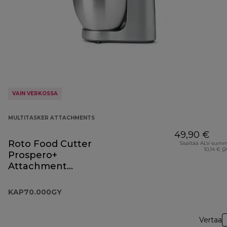
VAIN VERKOSSA
MULTITASKER ATTACHMENTS
49,90 €
Roto Food Cutter
Sisältää ALV-sum
10,14 € (
Prospero+
Attachment
KAP70.000GY
KAP70.000GY
Vertaa