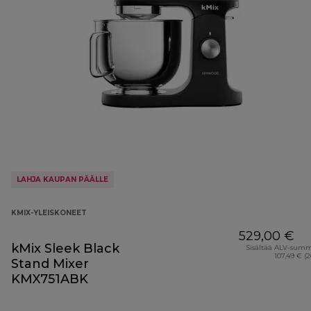
LAHJA KAUPAN PÄÄLLE
KMIX-YLEISKONEET
529,00 €
kMix Sleek Black
Sisältää ALV-sum
107,49 € (
Stand Mixer
KMX751ABK