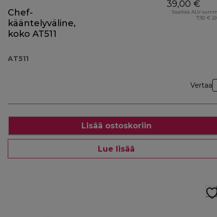
39,00 €
Chef-
Sisältää ALV-sum
7,92 € (
kääntelyväline,
koko AT511
AT511
Vertaa
Lisää ostoskoriin
Lue lisää