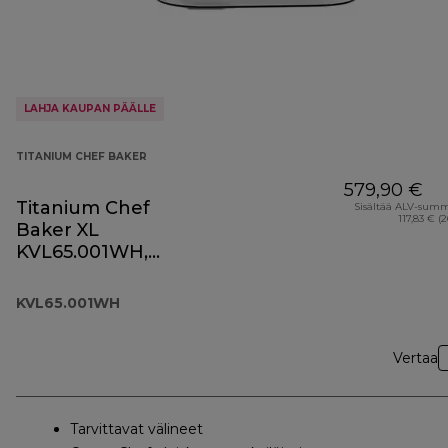
LAHJA KAUPAN PÄÄLLE
TITANIUM CHEF BAKER
579,90 €
Titanium Chef
Sisältää ALV-sum
117,83 € (
Baker XL
KVL65.001WH,
valkoinen
KVL65.001WH
Vertaa
Tarvittavat välineet