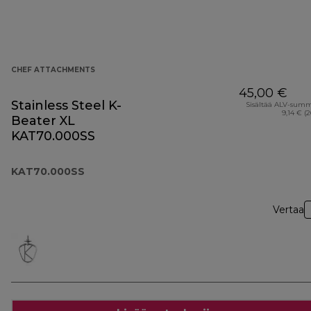
CHEF ATTACHMENTS
45,00 €
Stainless Steel K-
Sisältää ALV-sum
9,14 € (
Beater XL
KAT70.000SS
KAT70.000SS
Vertaa