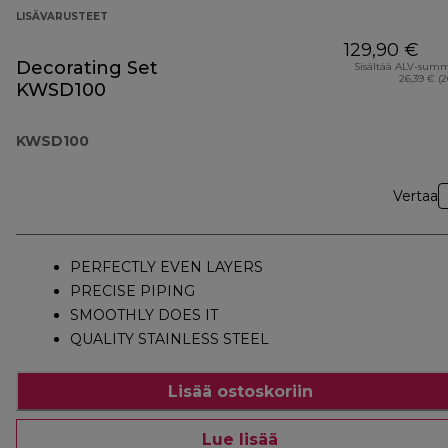
LISÄVARUSTEET
129,90 €
Decorating Set
Sisältää ALV-sum
26,39 € (
KWSD100
KWSD100
Vertaa
PERFECTLY EVEN LAYERS
PRECISE PIPING
SMOOTHLY DOES IT
QUALITY STAINLESS STEEL
Lisää ostoskoriin
Lue lisää