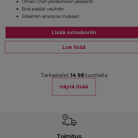
Oman Chef-yleiskoneen yksilöinti
Sinä päätät vauhdin
Jokainen ainesosa mukaan
Lisää ostoskoriin
Lue lisää
Tarkastelet
14
98
tuotteita
näytä lisää
Toimitus