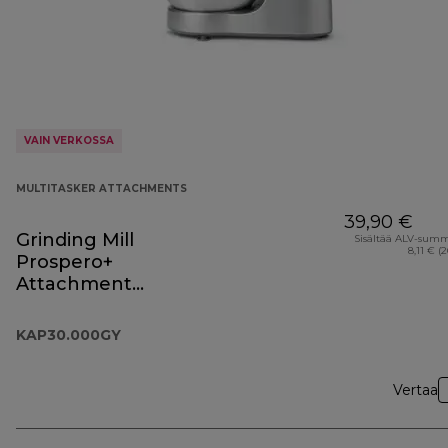
VAIN VERKOSSA
MULTITASKER ATTACHMENTS
39,90 €
Grinding Mill
Sisältää ALV-sum
8,11 € (
Prospero+
Attachment
KAP30.000GY
KAP30.000GY
Vertaa