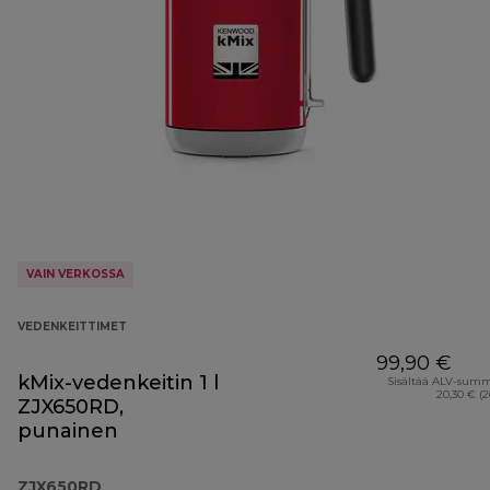
VAIN VERKOSSA
VEDENKEITTIMET
99,90 €
kMix-vedenkeitin 1 l
Sisältää ALV-sum
20,30 € (
ZJX650RD,
punainen
ZJX650RD