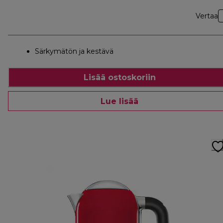
Vertaa
Särkymätön ja kestävä
Lisää ostoskoriin
Lue lisää