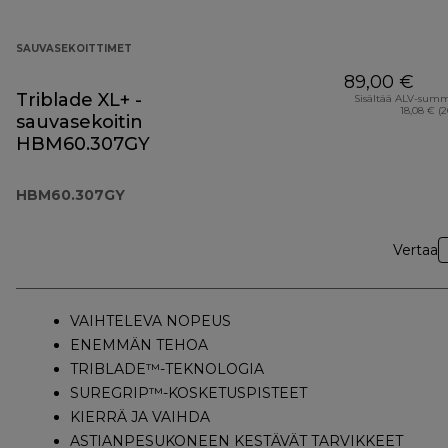
SAUVASEKOITTIMET
89,00 €
Triblade XL+ -
Sisältää ALV-sum
18,08 € (
sauvasekoitin
HBM60.307GY
HBM60.307GY
Vertaa
VAIHTELEVA NOPEUS
ENEMMÄN TEHOA
TRIBLADE™-TEKNOLOGIA
SUREGRIP™-KOSKETUSPISTEET
KIERRÄ JA VAIHDA
ASTIANPESUKONEEN KESTÄVÄT TARVIKKEET