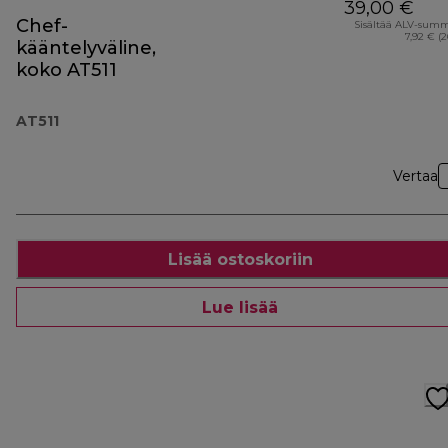
39,00 €
Chef-
Sisältää ALV-sum
7,92 € (
kääntelyväline,
koko AT511
AT511
Vertaa
Lisää ostoskoriin
Lue lisää