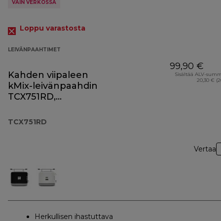
VAIN VERKOSSA
Loppu varastosta
LEIVÄNPAAHTIMET
99,90 €
Kahden viipaleen
Sisältää ALV-sum
20,30 € (
kMix-leivänpaahdin
TCX751RD,
punainen
TCX751RD
Vertaa
Herkullisen ihastuttava