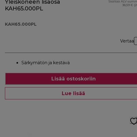
Yleiskoneen lisäosa
Sisältää ALV-sum
38,59 € (
KAH65.000PL
KAH65.000PL
Vertaa
Särkymätön ja kestävä
Lisää ostoskoriin
Lue lisää