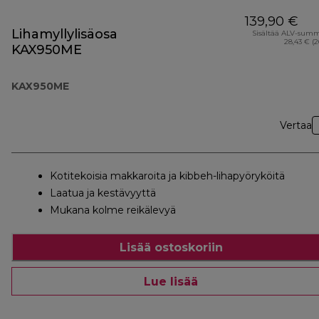
139,90 €
Lihamyllylisäosa
Sisältää ALV-sum
28,43 € (
KAX950ME
KAX950ME
Vertaa
Kotitekoisia makkaroita ja kibbeh-lihapyöryköitä
Laatua ja kestävyyttä
Mukana kolme reikälevyä
Lisää ostoskoriin
Lue lisää