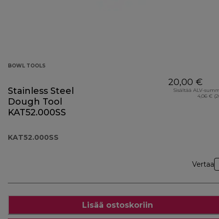
BOWL TOOLS
20,00 €
Stainless Steel
Sisältää ALV-sum
4,06 € (
Dough Tool
KAT52.000SS
KAT52.000SS
Vertaa
Lisää ostoskoriin