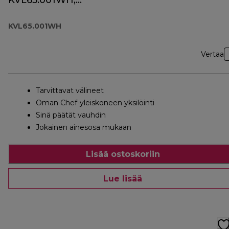
KVL65.001WH,
valkoinen
KVL65.001WH
Vertaa
Tarvittavat välineet
Oman Chef-yleiskoneen yksilöinti
Sinä päätät vauhdin
Jokainen ainesosa mukaan
Lisää ostoskoriin
Lue lisää