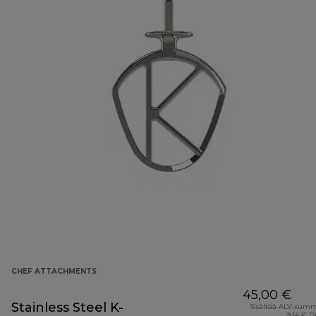
CHEF ATTACHMENTS
45,00 €
Stainless Steel K-
Sisältää ALV-sum
9,14 € (