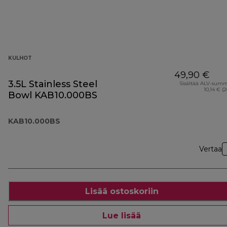
KULHOT
49,90 €
3.5L Stainless Steel
Sisältää ALV-sum
10,14 € (
Bowl KAB10.000BS
KAB10.000BS
Vertaa
Lisää ostoskoriin
Lue lisää