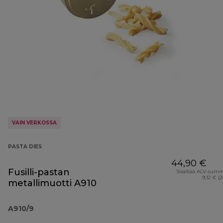
VAIN VERKOSSA
PASTA DIES
44,90 €
Fusilli-pastan
Sisältää ALV-sum
9,12 € (
metallimuotti A910
A910/9