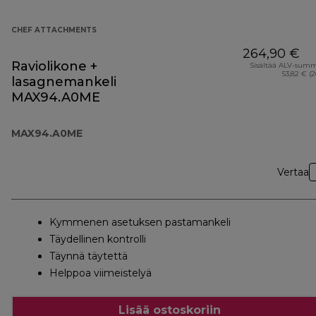
CHEF ATTACHMENTS
264,90 €
Raviolikone +
Sisältää ALV-sum
53,82 € (
lasagnemankeli
MAX94.A0ME
MAX94.A0ME
Vertaa
Kymmenen asetuksen pastamankeli
Täydellinen kontrolli
Täynnä täytettä
Helppoa viimeistelyä
Lisää ostoskoriin