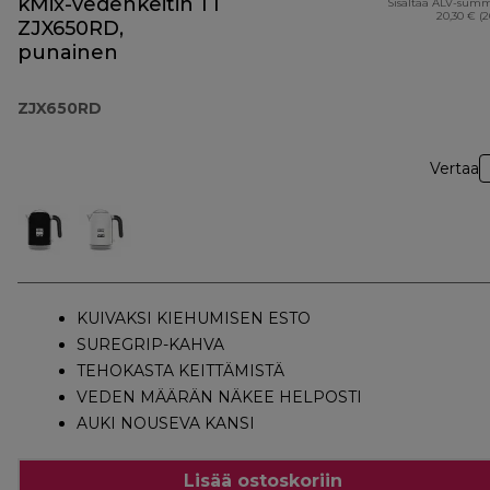
kMix-vedenkeitin 1 l
Sisältää ALV-sum
20,30 € (
ZJX650RD,
punainen
ZJX650RD
Vertaa
KUIVAKSI KIEHUMISEN ESTO
SUREGRIP-KAHVA
TEHOKASTA KEITTÄMISTÄ
VEDEN MÄÄRÄN NÄKEE HELPOSTI
AUKI NOUSEVA KANSI
Lisää ostoskoriin