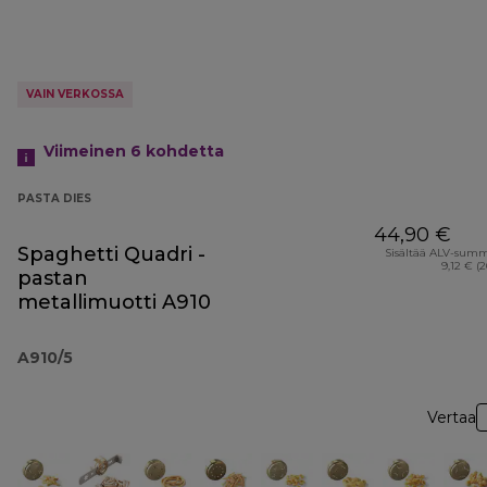
VAIN VERKOSSA
Viimeinen 6
kohdetta
PASTA DIES
44,90 €
Spaghetti Quadri -
Sisältää ALV-sum
9,12 € (
pastan
metallimuotti A910
A910/5
Vertaa