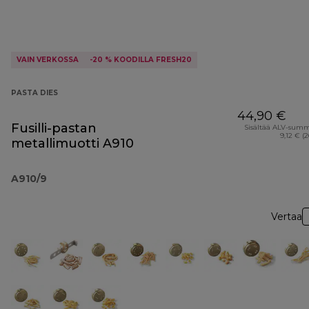
VAIN VERKOSSA
-20 % KOODILLA FRESH20
PASTA DIES
44,90 €
Fusilli-pastan
Sisältää ALV-sum
9,12 € (
metallimuotti A910
A910/9
Vertaa