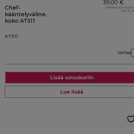
39,00 €
Chef-
Sisältää ALV-sum
7,92 € (
kääntelyväline,
koko AT511
AT511
Vertaa
Lisää ostoskoriin
Lue lisää