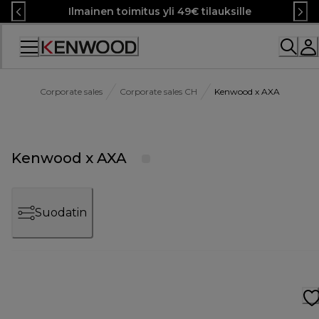
Skip
Ilmainen toimitus yli 49€ tilauksille
to
Content
Corporate sales
Corporate sales CH
Kenwood x AXA
Kenwood x AXA
Suodatin