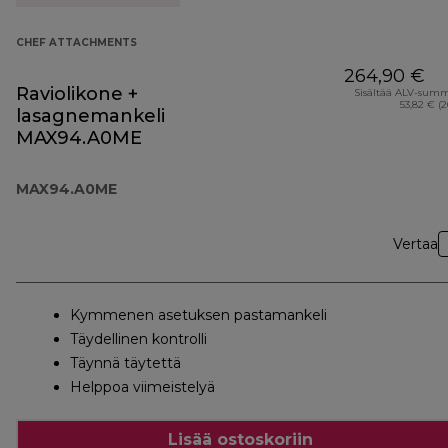
CHEF ATTACHMENTS
264,90 €
Raviolikone +
Sisältää ALV-sum
53,82 € (
lasagnemankeli
MAX94.A0ME
MAX94.A0ME
Vertaa
Kymmenen asetuksen pastamankeli
Täydellinen kontrolli
Täynnä täytettä
Helppoa viimeistelyä
Lisää ostoskoriin