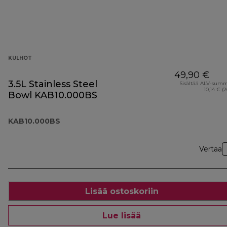
KULHOT
49,90 €
3.5L Stainless Steel
Sisältää ALV-sum
10,14 € (
Bowl KAB10.000BS
KAB10.000BS
Vertaa
Lisää ostoskoriin
Lue lisää