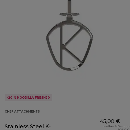
-20 % KOODILLA FRESH20
CHEF ATTACHMENTS
45,00 €
Stainless Steel K-
Sisältää ALV-sum
9,14 € (