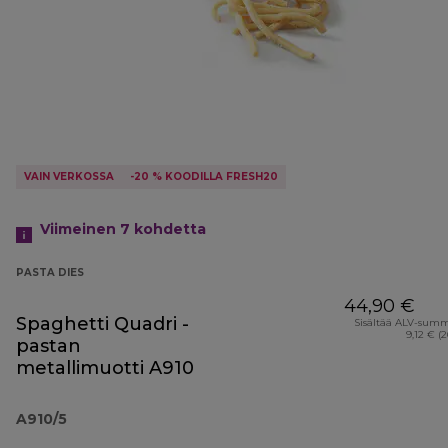
VAIN VERKOSSA
-20 % KOODILLA FRESH20
Viimeinen 7
kohdetta
PASTA DIES
44,90 €
Spaghetti Quadri -
Sisältää ALV-sum
9,12 € (
pastan
metallimuotti A910
A910/5