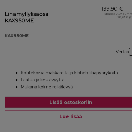
139,90 €
Lihamyllylisäosa
Sisältää ALV-sum
28,43 € (
KAX950ME
KAX950ME
Vertaa
Kotitekoisia makkaroita ja kibbeh-lihapyöryköitä
Laatua ja kestävyyttä
Mukana kolme reikälevyä
Lisää ostoskoriin
Lue lisää