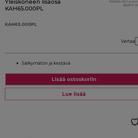
Yleiskoneen lisäosa
Sisältää ALV-sum
38,59 € (
KAH65.000PL
KAH65.000PL
Vertaa
Särkymätön ja kestävä
Lisää ostoskoriin
Lue lisää