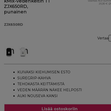
kMix-vedenkeitin 1 l
Sisältää ALV-sum
20,30 € (
ZJX650RD,
punainen
ZJX650RD
Vertaa
KUIVAKSI KIEHUMISEN ESTO
SUREGRIP-KAHVA
TEHOKASTA KEITTÄMISTÄ
VEDEN MÄÄRÄN NÄKEE HELPOSTI
AUKI NOUSEVA KANSI
Lisää ostoskoriin