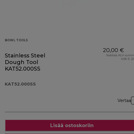
BOWL TOOLS
20,00 €
Stainless Steel
Sisältää ALV-sum
4,06 € (
Dough Tool
KAT52.000SS
KAT52.000SS
Vertaa
Lisää ostoskoriin