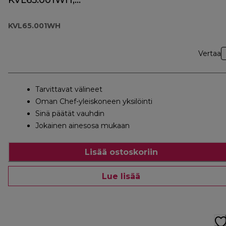
KVL65.001WH,
valkoinen
KVL65.001WH
Vertaa
Tarvittavat välineet
Oman Chef-yleiskoneen yksilöinti
Sinä päätät vauhdin
Jokainen ainesosa mukaan
Lisää ostoskoriin
Lue lisää