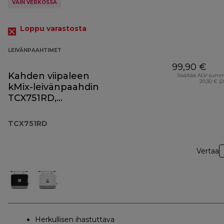
VAIN VERKOSSA
Loppu varastosta
LEIVÄNPAAHTIMET
99,90 €
Kahden viipaleen
Sisältää ALV-sum
20,30 € (
kMix-leivänpaahdin
TCX751RD,
punainen
TCX751RD
Vertaa
Herkullisen ihastuttava