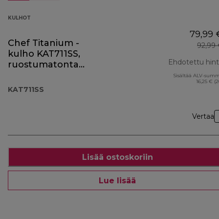
KULHOT
79,99 
Chef Titanium -
92,99
kulho KAT711SS,
Ehdotettu hin
ruostumatonta
terästä
Sisältää ALV-sum
16,25 € (
KAT711SS
Vertaa
Lisää ostoskoriin
Lue lisää