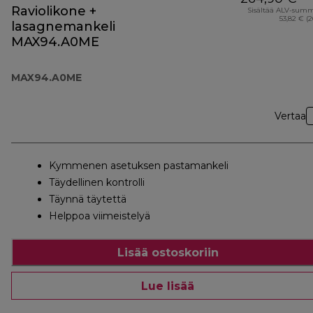
Raviolikone +
Sisältää ALV-sum
53,82 € (
lasagnemankeli
MAX94.A0ME
MAX94.A0ME
Vertaa
Kymmenen asetuksen pastamankeli
Täydellinen kontrolli
Täynnä täytettä
Helppoa viimeistelyä
Lisää ostoskoriin
Lue lisää