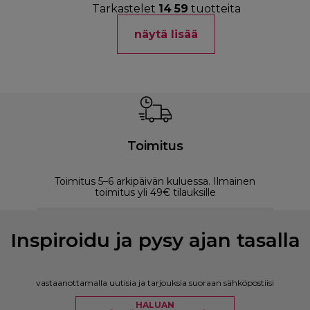
Tarkastelet
14
59
tuotteita
näytä lisää
Toimitus
Toimitus 5–6 arkipäivän kuluessa. Ilmainen
M
toimitus yli 49€ tilauksille
Inspiroidu ja pysy ajan tasalla
vastaanottamalla uutisia ja tarjouksia suoraan sähköpostiisi
HALUAN