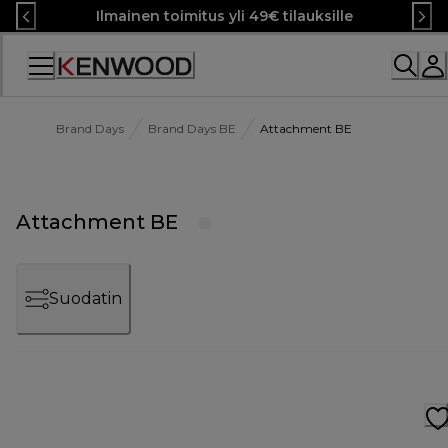
Skip
Ilmainen toimitus yli 49€ tilauksille
to
Content
Brand Days
Brand Days BE
Attachment BE
Attachment BE
Suodatin