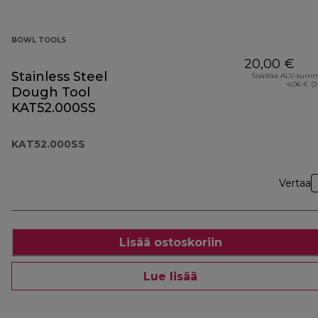
BOWL TOOLS
20,00 €
Stainless Steel
Sisältää ALV-sum
4,06 € (
Dough Tool
KAT52.000SS
KAT52.000SS
Vertaa
Lisää ostoskoriin
Lue lisää