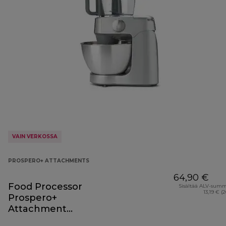
VAIN VERKOSSA
PROSPERO+ ATTACHMENTS
64,90 €
Food Processor
Sisältää ALV-sum
13,19 € (
Prospero+
Attachment
KAP40.000GY