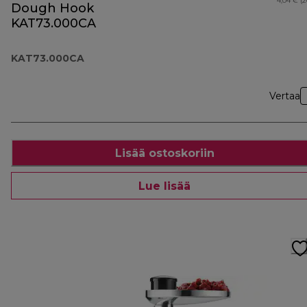
4,04 € (
Dough Hook
KAT73.000CA
KAT73.000CA
Vertaa
Lisää ostoskoriin
Lue lisää