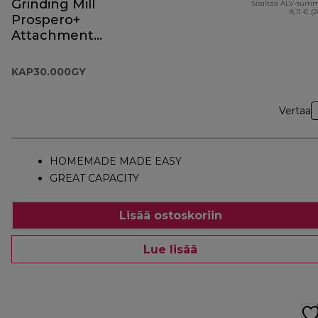
Grinding Mill
Sisältää ALV-sum
8,11 € (
Prospero+
Attachment
KAP30.000GY
KAP30.000GY
Vertaa
HOMEMADE MADE EASY
GREAT CAPACITY
Lisää ostoskoriin
Lue lisää