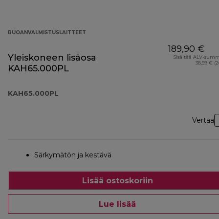
RUOANVALMISTUSLAITTEET
189,90 €
Yleiskoneen lisäosa
Sisältää ALV-sum
38,59 € (
KAH65.000PL
KAH65.000PL
Vertaa
Särkymätön ja kestävä
Lisää ostoskoriin
Lue lisää