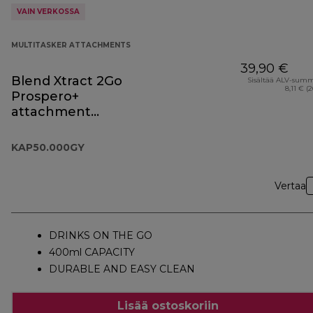
VAIN VERKOSSA
MULTITASKER ATTACHMENTS
39,90 €
Blend Xtract 2Go
Sisältää ALV-sum
8,11 € (
Prospero+
attachment
KAP50.000GY
KAP50.000GY
Vertaa
DRINKS ON THE GO
400ml CAPACITY
DURABLE AND EASY CLEAN
Lisää ostoskoriin