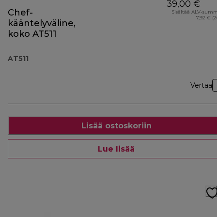
39,00 €
Chef-
Sisältää ALV-sum
7,92 € (
kääntelyväline,
koko AT511
AT511
Vertaa
Lisää ostoskoriin
Lue lisää