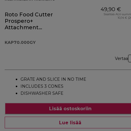
49,90 €
Roto Food Cutter
Sisältää ALV-sum
10,14 € (
Prospero+
Attachment
KAP70.000GY
KAP70.000GY
Vertaa
GRATE AND SLICE IN NO TIME
INCLUDES 3 CONES
DISHWASHER SAFE
Lisää ostoskoriin
Lue lisää