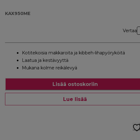
KAX950ME
Vertaa
Kotitekoisia makkaroita ja kibbeh-lihapyöryköitä
Laatua ja kestävyyttä
Mukana kolme reikälevyä
Lisää ostoskoriin
Lue lisää