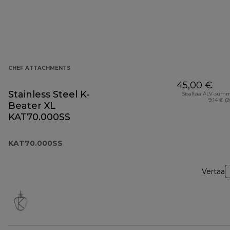
CHEF ATTACHMENTS
45,00 €
Stainless Steel K-
Sisältää ALV-sum
9,14 € (
Beater XL
KAT70.000SS
KAT70.000SS
Vertaa