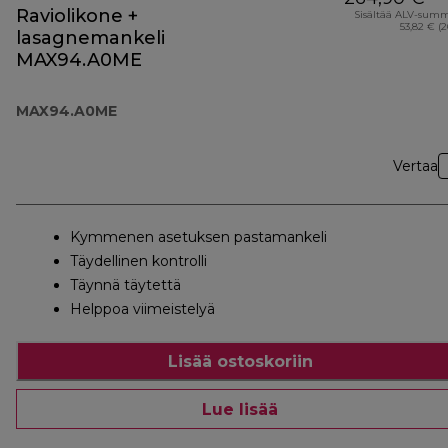
Raviolikone +
Sisältää ALV-sum
53,82 € (
lasagnemankeli
MAX94.A0ME
MAX94.A0ME
Vertaa
Kymmenen asetuksen pastamankeli
Täydellinen kontrolli
Täynnä täytettä
Helppoa viimeistelyä
Lisää ostoskoriin
Lue lisää