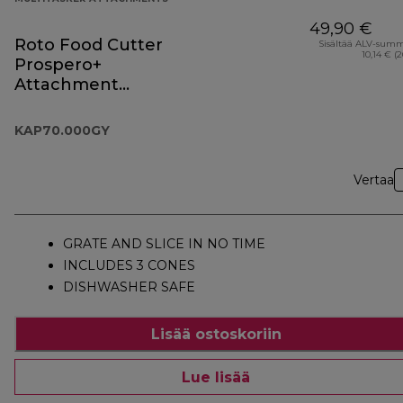
49,90 €
Roto Food Cutter
Sisältää ALV-sum
10,14 € (
Prospero+
Attachment
KAP70.000GY
KAP70.000GY
Vertaa
GRATE AND SLICE IN NO TIME
INCLUDES 3 CONES
DISHWASHER SAFE
Lisää ostoskoriin
Lue lisää