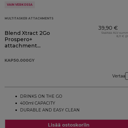
VAIN VERKOSSA
MULTITASKER ATTACHMENTS
39,90 €
Blend Xtract 2Go
Sisältää ALV-sum
8,11 € (
Prospero+
attachment
KAP50.000GY
KAP50.000GY
Vertaa
DRINKS ON THE GO
400ml CAPACITY
DURABLE AND EASY CLEAN
Lisää ostoskoriin