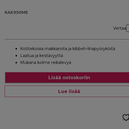
KAX950ME
Vertaa
Kotitekoisia makkaroita ja kibbeh-lihapyöryköitä
Laatua ja kestävyyttä
Mukana kolme reikälevyä
Lisää ostoskoriin
Lue lisää