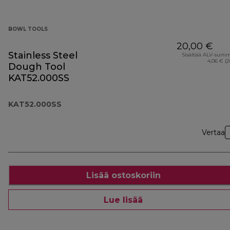
BOWL TOOLS
20,00 €
Stainless Steel
Sisältää ALV-sum
4,06 € (
Dough Tool
KAT52.000SS
KAT52.000SS
Vertaa
Lisää ostoskoriin
Lue lisää