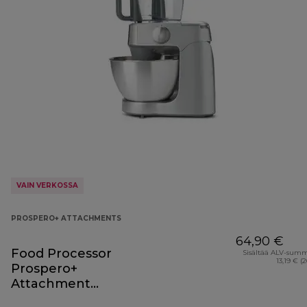
VAIN VERKOSSA
PROSPERO+ ATTACHMENTS
64,90 €
Food Processor
Sisältää ALV-sum
13,19 € (
Prospero+
Attachment
KAP40.000GY