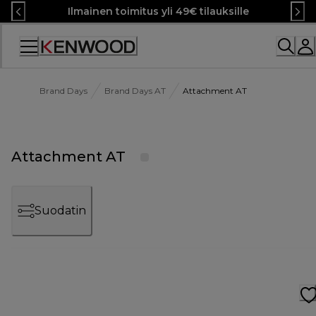
Skip
Ilmainen toimitus yli 49€ tilauksille
to
Content
Brand Days
Brand Days AT
Attachment AT
Attachment AT
Suodatin