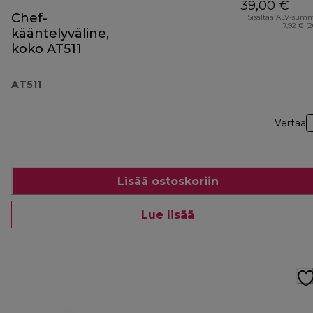
39,00 €
Chef-
Sisältää ALV-sum
7,92 € (
kääntelyväline,
koko AT511
AT511
Vertaa
Lisää ostoskoriin
Lue lisää