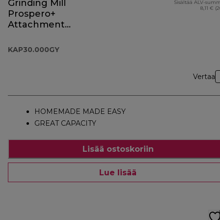
Grinding Mill
Sisältää ALV-sum
8,11 € (
Prospero+
Attachment
KAP30.000GY
KAP30.000GY
Vertaa
HOMEMADE MADE EASY
GREAT CAPACITY
Lisää ostoskoriin
Lue lisää