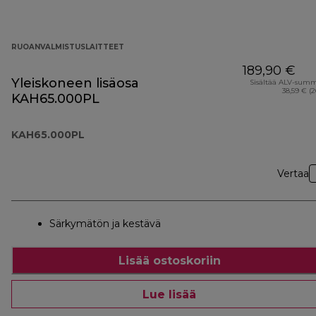
RUOANVALMISTUSLAITTEET
189,90 €
Yleiskoneen lisäosa
Sisältää ALV-sum
38,59 € (
KAH65.000PL
KAH65.000PL
Vertaa
Särkymätön ja kestävä
Lisää ostoskoriin
Lue lisää