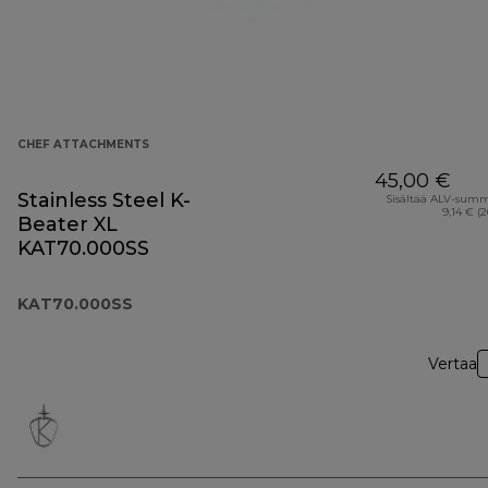
CHEF ATTACHMENTS
45,00 €
Stainless Steel K-
Sisältää ALV-sum
9,14 € (
Beater XL
KAT70.000SS
KAT70.000SS
Vertaa