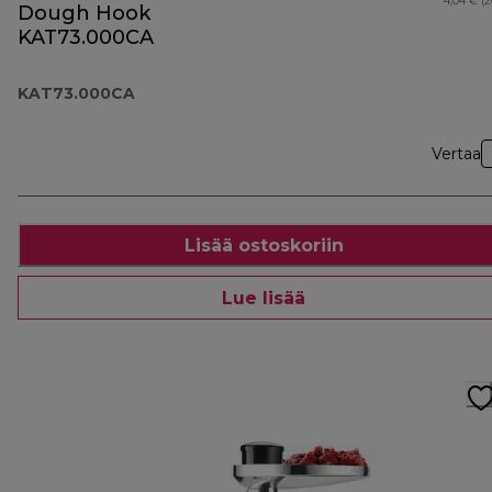
4,04 € (
Dough Hook
KAT73.000CA
KAT73.000CA
Vertaa
Lisää ostoskoriin
Lue lisää