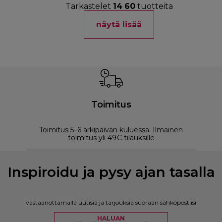
Tarkastelet
14
60
tuotteita
näytä lisää
Toimitus
Toimitus 5–6 arkipäivän kuluessa. Ilmainen
M
toimitus yli 49€ tilauksille
Inspiroidu ja pysy ajan tasalla
vastaanottamalla uutisia ja tarjouksia suoraan sähköpostiisi
HALUAN