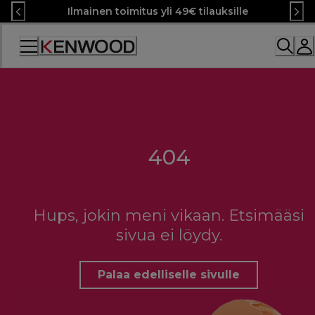
Skip
Ilmainen toimitus yli 49€ tilauksille
to
Content
404
Hups, jokin meni vikaan. Etsimääsi
sivua ei löydy.
Palaa edelliselle sivulle