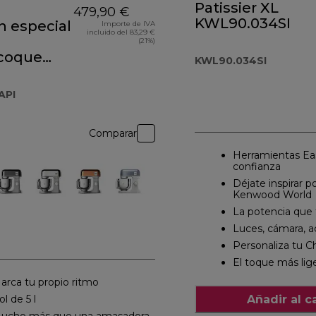
Patissier XL
479,90 €
KWL90.034SI
n especial
Importe de IVA
incluido del 83,29 €
(21%)
icoque
KWL90.034SI
60API
API
Comparar
Herramientas Ea
confianza
Déjate inspirar po
Kenwood World
La potencia que 
Luces, cámara, a
Personaliza tu C
El toque más lig
arca tu propio ritmo
Añadir al ca
ol de 5 l