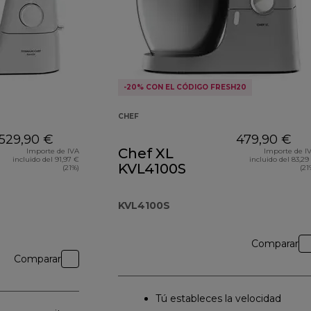
-20% CON EL CÓDIGO FRESH20
CHEF
529,90 €
479,90 €
Chef XL
Importe de IVA
Importe de I
incluido del 91,97 €
incluido del 83,29
KVL4100S
(21%)
(21
KVL4100S
Comparar
Comparar
Tú estableces la velocidad