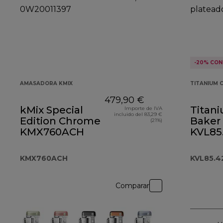
-20% CON
AMASADORA KMIX
TITANIUM 
479,90 €
kMix Special
Titan
Importe de IVA
incluido del 83,29 €
Edition Chrome
Baker
(21%)
KMX760ACH
KVL85
plate
KMX760ACH
KVL85.4
Comparar