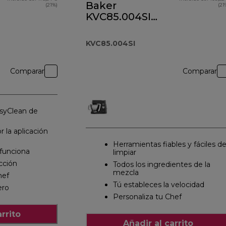
Baker
(21%)
(21
KVC85.004SI
plateado
KVC85.004SI
Comparar
Comparar
syClean de
r la aplicación
Herramientas fiables y fáciles d
funciona
limpiar
cción
Todos los ingredientes de la
mezcla
hef
Tú estableces la velocidad
ero
Personaliza tu Chef
rrito
Añadir al carrito