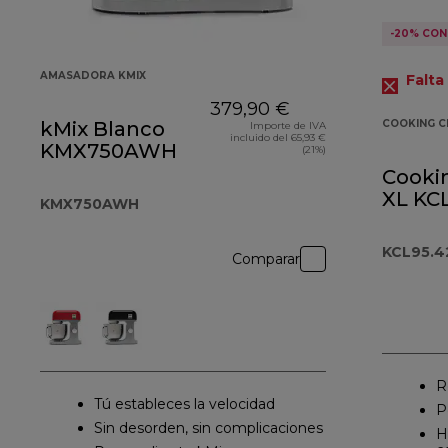
-20% CON
AMASADORA KMIX
Falta
379,90 €
kMix Blanco
COOKING C
Importe de IVA
incluido del 65,93 €
KMX750AWH
(21%)
Cooki
XL KC
KMX750AWH
KCL95.4
Comparar
R
Tú estableces la velocidad
P
Sin desorden, sin complicaciones
H