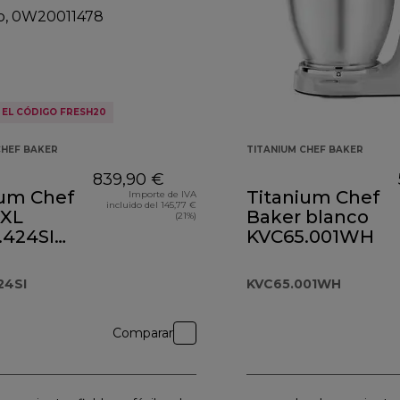
 EL CÓDIGO FRESH20
CHEF BAKER
TITANIUM CHEF BAKER
839,90 €
ium Chef
Titanium Chef
Importe de IVA
incluido del 145,77 €
 XL
Baker blanco
(21%)
.424SI
KVC65.001WH
ado
24SI
KVC65.001WH
Comparar