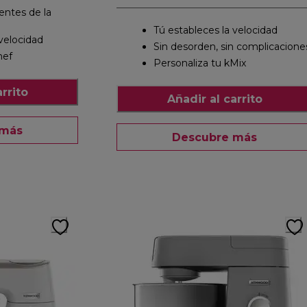
entes de la
Tú estableces la velocidad
 velocidad
Sin desorden, sin complicacione
hef
Personaliza tu kMix
rrito
Añadir al carrito
 más
Descubre más