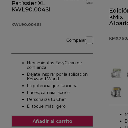
Patissier XL
(21%)
KWL90.004SI
Edició
kMix
Albar
KWL90.004SI
Rosa
KMX7
KMX760
Comparar
Herramientas EasyClean de
confianza
Déjate inspirar por la aplicación
Kenwood World
La potencia que funciona
Luces, cámara, acción
Personaliza tu Chef
El toque más ligero
M
Añadir al carrito
B