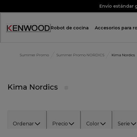
Skip
Envío estándar g
to
Content
Robot de cocina
Accesorios para r
Accessibility
Statement
Summer Promo
Summer Promo NORDICS
Kima Nordics
Kima Nordics
Ordenar
Precio
Color
Serie