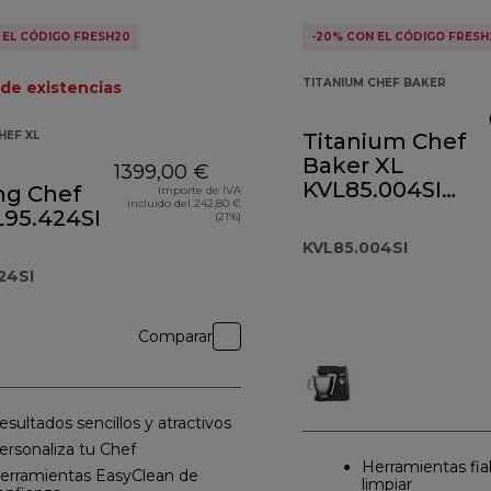
 EL CÓDIGO FRESH20
-20% CON EL CÓDIGO FRESH
TITANIUM CHEF BAKER
 de existencias
HEF XL
Titanium Chef
Baker XL
1399,00 €
KVL85.004SI
ng Chef
Importe de IVA
incluido del 242,80 €
plateado
L95.424SI
(21%)
KVL85.004SI
24SI
Comparar
esultados sencillos y atractivos
ersonaliza tu Chef
Herramientas fiab
erramientas EasyClean de
limpiar