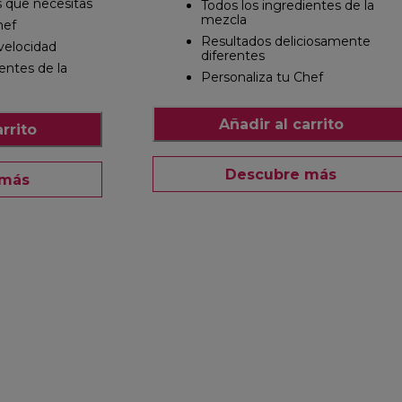
 que necesitas
Todos los ingredientes de la
mezcla
hef
Resultados deliciosamente
 velocidad
diferentes
entes de la
Personaliza tu Chef
Añadir al carrito
rrito
Descubre más
 más