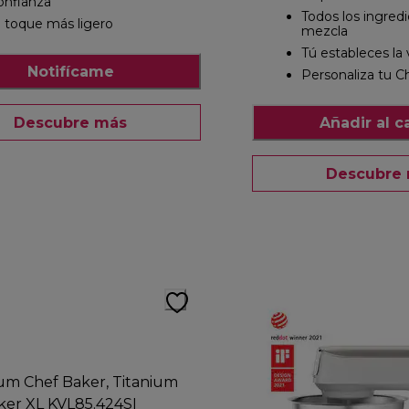
onfianza
Todos los ingredi
l toque más ligero
mezcla
Tú estableces la
Notifícame
Personaliza tu C
Descubre más
Añadir al ca
Descubre