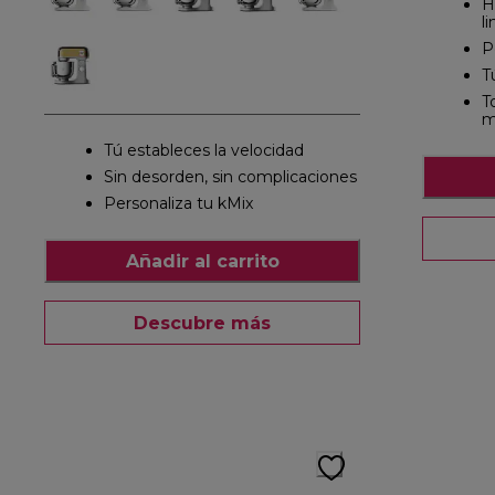
H
l
P
T
T
m
Tú estableces la velocidad
Sin desorden, sin complicaciones
Personaliza tu kMix
Añadir al carrito
Descubre más