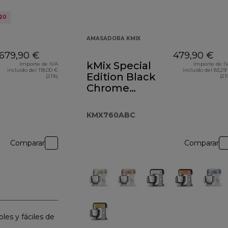
20
AMASADORA KMIX
679,90 €
479,90 €
kMix Special
Importe de IVA
Importe de I
incluido del 118,00 €
incluido del 83,29
Edition Black
(21%)
(21
Chrome
KMX760ABC
KMX760ABC
Comparar
Comparar
les y fáciles de