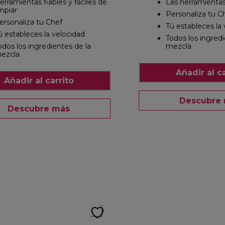
erramientas fiables y fáciles de
Las herramientas
impiar
Personaliza tu C
ersonaliza tu Chef
Tú estableces la
ú estableces la velocidad
Todos los ingredi
odos los ingredientes de la
mezcla
ezcla
Añadir al ca
Añadir al carrito
Descubre
Descubre más