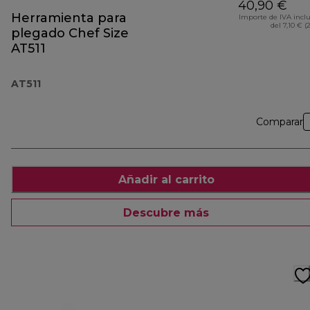
40,90 €
Herramienta para
Importe de IVA incl
del 7,10 € (
plegado Chef Size
AT511
AT511
Comparar
Añadir al carrito
Descubre más