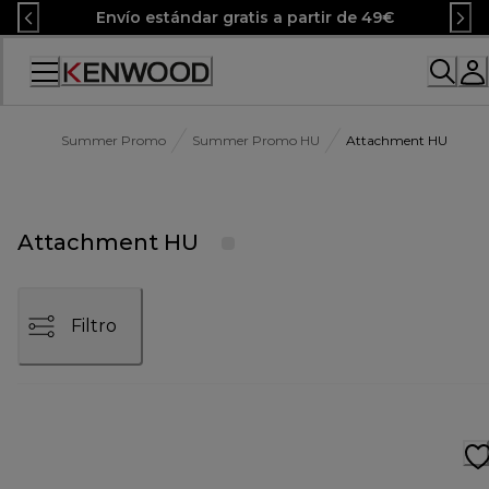
Skip
Envío estándar gratis a partir de 49€
to
Content
Accessibility
Statement
Summer Promo
Summer Promo HU
Attachment HU
Attachment HU
Filtro