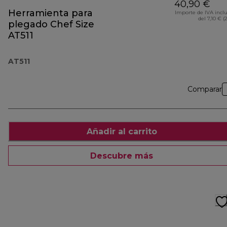
40,90 €
Herramienta para
Importe de IVA incl
del 7,10 € (
plegado Chef Size
AT511
AT511
Comparar
Añadir al carrito
Descubre más