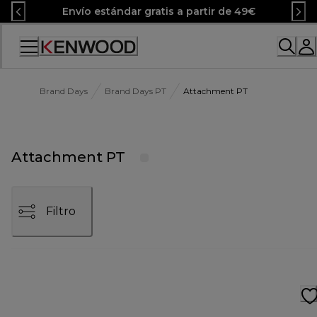
Skip
Envío estándar gratis a partir de 49€
to
Content
Accessibility
Statement
Brand Days
Brand Days PT
Attachment PT
Attachment PT
Filtro