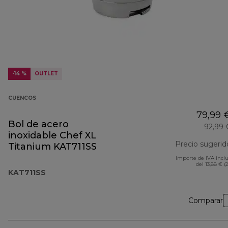
-14 %
OUTLET
CUENCOS
79,99 
Bol de acero
92,99 
inoxidable Chef XL
Precio sugerid
Titanium KAT711SS
Importe de IVA incl
del 13,88 € (
KAT711SS
Comparar