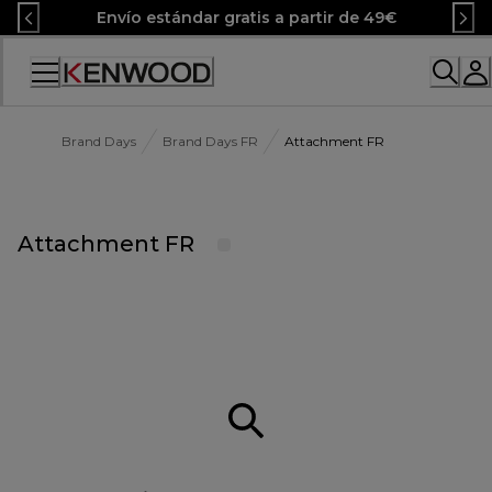
Skip
Envío estándar gratis a partir de 49€
to
Content
Accessibility
Statement
Brand Days
Brand Days FR
Attachment FR
Attachment FR