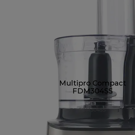
Multipro Compact
FDM304SS
FDM304SS