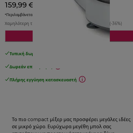
159,99 €
αρχική τιμή 264,90 €
264,90 €
(-40%)
*Περιλαμβάνεται ΦΠΑ
Χαμηλότερη τιμή τις τελευταίες 30 ημέρες
250,00 €
(-36%)
Ειδοποίησέ με
Τυπική δωρεάν παράδοση
άνω των 49€
Δωρεάν επιστροφές
.
Πλήρης εγγύηση κατασκευαστή
.
Το πιο compact μίξερ μας προσφέρει μεγάλες ιδέες
σε μικρό χώρο. Ευρύχωρα μεγέθη μπολ σας