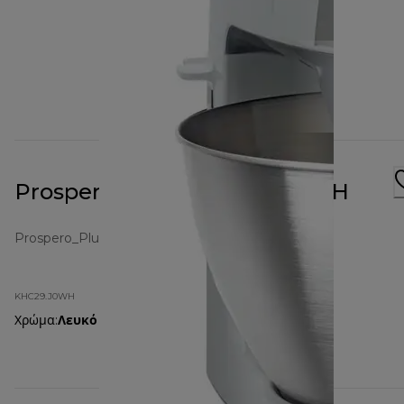
Prospero+ Λευκό KHC29.J0WH
Prospero_Plus
KHC29.J0WH
Χρώμα
:
Λευκό