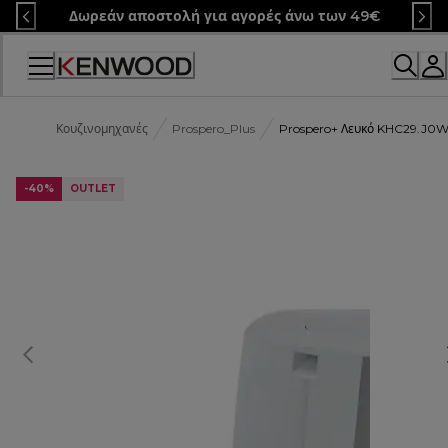
Skip
Δωρεάν αποστολή για αγορές άνω των 49€
to
Content
Κουζινομηχανές
Prospero_Plus
Prospero+ Λευκό KHC29.J0
-40%
OUTLET