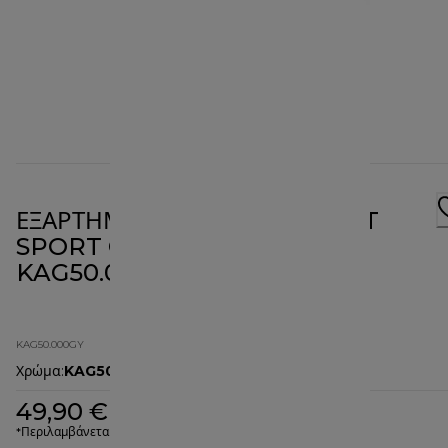
ΕΞΑΡΤΗΜΑ ΜΠΛΕΝΤΕΡ XTRACT
SPORT GO COLLECTION
KAG50.000GY
KAG50.000GY
Χρώμα
:
KAG50.000GY
49,90 €
*Περιλαμβάνεται ΦΠΑ