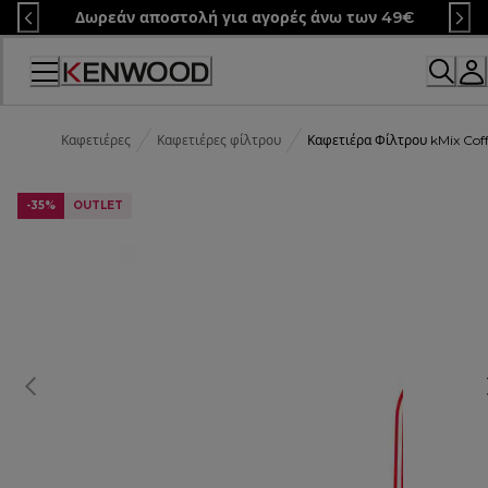
Skip
Δωρεάν αποστολή για αγορές άνω των 49€
to
Content
Καφετιέρες
Καφετιέρες φίλτρου
Καφετιέρα Φίλτρου kMix Co
-35%
OUTLET