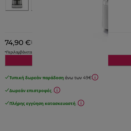
74,90 €
αρχική τιμή 114,90 €
114,90 €
(-35%)
*Περιλαμβάνεται ΦΠΑ
Ειδοποίησέ με
Τυπική δωρεάν παράδοση
άνω των 49€
Δωρεάν επιστροφές
.
Πλήρης εγγύηση κατασκευαστή
.