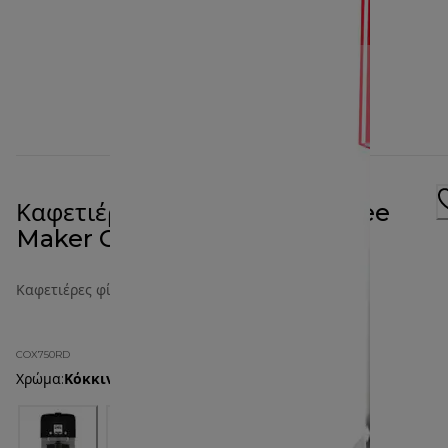
Καφετιέρα Φίλτρου kMix Coffee
Maker COX750RD, κόκκινη
Καφετιέρες φίλτρου
COX750RD
Χρώμα
:
Κόκκινο