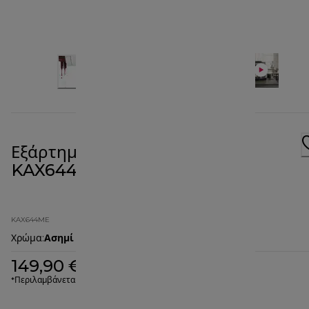
Εξάρτημα Πρέσα φρούτων
KAX644ME
KAX644ME
Χρώμα
:
Ασημί
149,90 €
*Περιλαμβάνεται ΦΠΑ