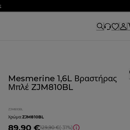
ς
Mesmerine 1,6L Βραστήρας
Μπλέ ZJM810BL
ZJM810BL
Χρώμα
:
ZJM810BL
89,90 €
αρχική τιμή 129,90 €
129,90 €
(-31%)