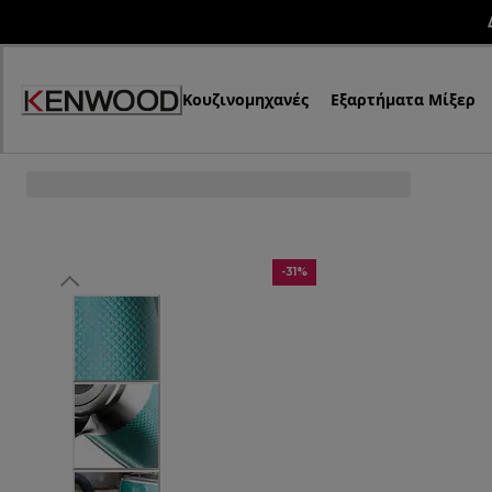
Skip
to
Content
Κουζινομηχανές
Εξαρτήματα Μίξερ
-31%