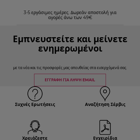
3-5 εργάσιμες ημέρες. Δωρεάν αποστολή για
Επισ
αγορές άνω των 49€
Εμπνευστείτε και μείνετε
ενημερωμένοι
με τα νέα και τις προσφορές μας απευθείας στα εισερχόμενά σας.
ΕΓΓΡΑΦΉ ΓΙΑ ΛΉΨΗ EMAIL
Συχνές Ερωτήσεις
Αναζήτηση Σέρβις
Χρειάζεστε
Εγχειρίδια