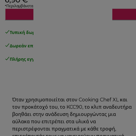
*Περιλαμβάνεται ΦΠΑ
Προσθήκη στο καλάθι
Τυπική δωρεάν παράδοση
άνω των 49€
Δωρεάν επιστροφές
.
Πλήρης εγγύηση κατασκευαστή
.
Όταν χρησιμοποιείται στον Cooking Chef XL και
τον προκάτοχό του, το KCC90, το κλιπ αναδευτήρα
βοηθάει στην ανάδευση δημιουργώντας μια
αύλακα που επιτρέπει στα υλικά να
περιστρέφονται πραγματικά με κάθε τροφή,