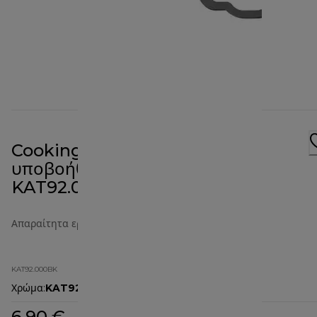
Cooking Chef με Κλιπ
υποβοήθησης ανάδευσης
KAT92.000BK
Απαραίτητα εργαλεία κουζίνας
KAT92.000BK
Χρώμα
:
KAT92.000BK
6,90 €