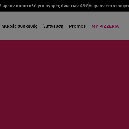
Δωρεάν αποστολή για αγορές άνω των 49€
Δωρεάν επιστροφέ
Μικρές συσκευές
Έμπνευση
Promos
MY PIZZERIA