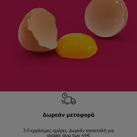
Δωρεάν μεταφορά
3-5 εργάσιμες ημέρες. Δωρεάν αποστολή για
Επισ
αγορές άνω των 49€