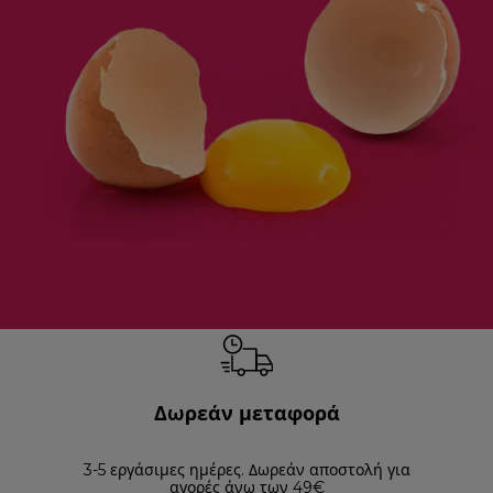
Δωρεάν μεταφορά
3-5 εργάσιμες ημέρες. Δωρεάν αποστολή για
Επισ
αγορές άνω των 49€