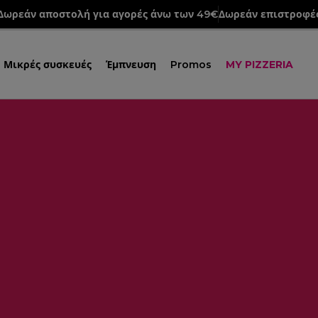
Δωρεάν αποστολή για αγορές άνω των 49€
Δωρεάν επιστροφέ
Μικρές συσκευές
Έμπνευση
Promos
MY PIZZERIA