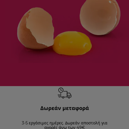
Δωρεάν μεταφορά
3-5 εργάσιμες ημέρες. Δωρεάν αποστολή για
Επισ
αγορές άνω των 49€