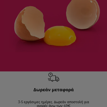
Δωρεάν μεταφορά
3-5 εργάσιμες ημέρες. Δωρεάν αποστολή για
Επισ
αγορές άνω των 49€