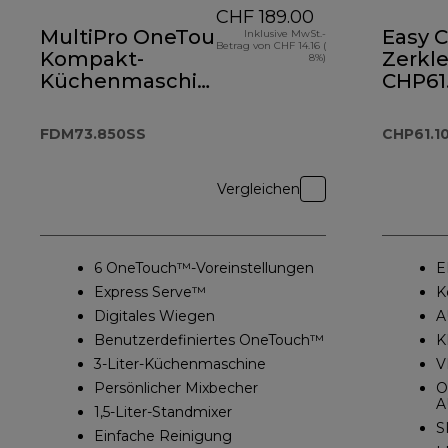
CHF 189.00
MultiPro OneTouch
Easy C
Inklusive MwSt.-
Betrag von CHF 14.16 (
Kompakt-
Zerkle
8%)
Küchenmaschine
CHP61
und Standmixer
FDM73.850SS
FDM73.850SS
CHP61.
Vergleichen
6 OneTouch™-Voreinstellungen
E
Express Serve™
K
Digitales Wiegen
A
Benutzerdefiniertes OneTouch™
K
3-Liter-Küchenmaschine
V
Persönlicher Mixbecher
O
A
1,5-Liter-Standmixer
S
Einfache Reinigung