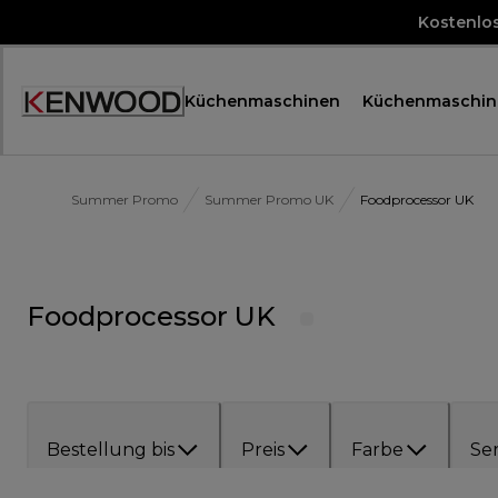
Skip
Kostenlo
to
Content
Küchenmaschinen
Küchenmaschin
Accessibility
Statement
Summer Promo
Summer Promo UK
Foodprocessor UK
Foodprocessor UK
Bestellung bis
Preis
Farbe
Ser