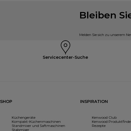
Bleiben S
Melden Sie sich zu unserem New
Servicecenter-Suche
SHOP
INSPIRATION
Küchengeräte
Kenwood Club
Kompakt-Küchenmaschinen
Kenwood Produktfinde
Standmixer und Saftmaschinen
Rezepte
Stabmixer