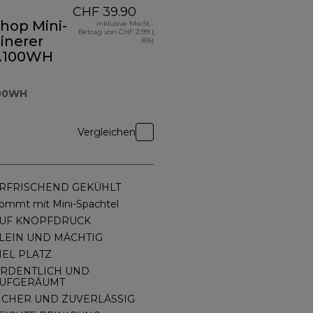
CHF 39.90
hop Mini-
Inklusive MwSt.-
Betrag von CHF 2.99 (
inerer
8%)
.100WH
100WH
Vergleichen
RFRISCHEND GEKÜHLT
ommt mit Mini-Spachtel
UF KNOPFDRUCK
LEIN UND MÄCHTIG
IEL PLATZ
RDENTLICH UND
UFGERÄUMT
ICHER UND ZUVERLÄSSIG