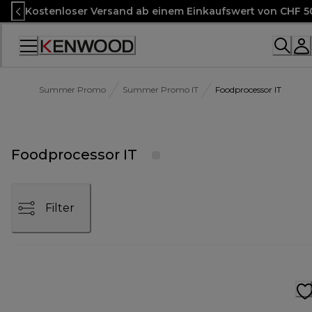
Skip
Kostenloser Versand ab einem Einkaufswert von CHF 5
to
Content
Accessibility
Statement
Summer Promo
Summer Promo IT
Foodprocessor IT
Foodprocessor IT
Filter