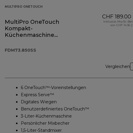
MULTIPRO ONETOUCH
CHF 189.00
MultiPro OneTouch
Inklusive MwSt.-Be
von CHF 14.16 (
Kompakt-
Küchenmaschine
und Standmixer
FDM73.850SS
FDM73.850SS
Vergleichen
6 OneTouch™-Voreinstellungen
Express Serve™
Digitales Wiegen
Benutzerdefiniertes OneTouch™
3-Liter-Küchenmaschine
Persönlicher Mixbecher
1,5-Liter-Standmixer