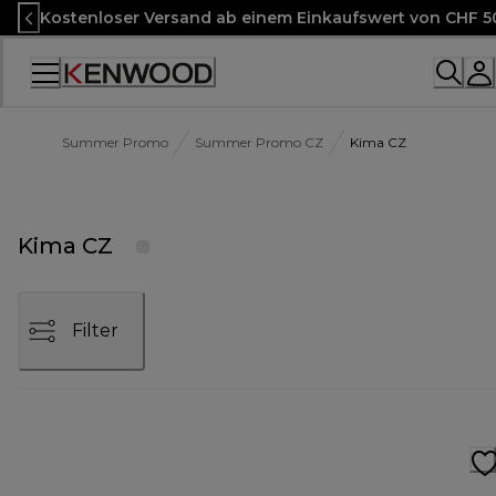
Skip
Kostenloser Versand ab einem Einkaufswert von CHF 5
to
Content
Accessibility
Statement
Summer Promo
Summer Promo CZ
Kima CZ
Kima CZ
Filter