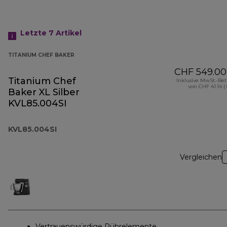
Letzte 7
Artikel
TITANIUM CHEF BAKER
CHF 549.00
Titanium Chef
Inklusive MwSt.-Be
von CHF 41.14 (
Baker XL Silber
KVL85.004SI
KVL85.004SI
Vergleichen
Vertrauenswürdige Rührelemente