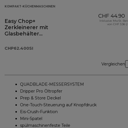
KOMPAKT-KÜCHENMASCHINEN
CHF 44.90
Easy Chop+
Inklusive MwSt.-Be
von CHF 3.36 (
Zerkleinerer mit
Glasbehälter
CHP62.400SI
CHP62.400SI
Vergleichen
QUADBLADE-MESSERSYSTEM
Dripper Pro Öltropfer
Prep & Store Deckel
One-Touch-Steuerung auf Knopfdruck
Eis-Crush-Funktion
Mini-Spatel
spülmaschinenfeste Teile