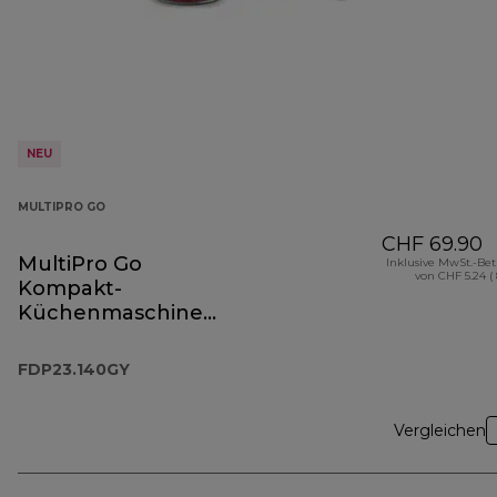
NEU
MULTIPRO GO
CHF 69.90
MultiPro Go
Inklusive MwSt.-Be
von CHF 5.24 (
Kompakt-
Küchenmaschine
Storm Blue
FDP23.140GY
FDP23.140GY
Vergleichen