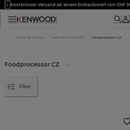
Skip
Kostenloser Versand ab einem Einkaufswert von CHF 5
to
Content
Accessibility
Statement
Summer Promo
Summer Promo CZ
Foodprocessor CZ
Foodprocessor CZ
Filter