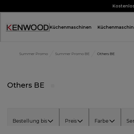
Skip
Kostenlo
to
Content
Küchenmaschinen
Küchenmaschin
Accessibility
Statement
Summer Promo
Summer Promo BE
Others BE
Others BE
Bestellung bis
Preis
Farbe
Ser