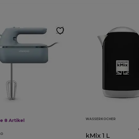
WASSERKOCHER
te 8
Artikel
GO
kMix 1 L