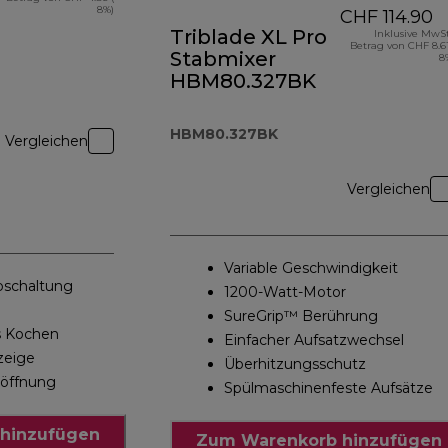
8%)
CHF 114.90
Triblade XL Pro
Inklusive MwSt
Betrag von CHF 8.61
Stabmixer
8
HBM80.327BK
HBM80.327BK
Vergleichen
Vergleichen
Variable Geschwindigkeit
bschaltung
1200-Watt-Motor
SureGrip™ Berührung
s Kochen
Einfacher Aufsatzwechsel
zeige
Überhitzungsschutz
löffnung
Spülmaschinenfeste Aufsätze
hinzufügen
Zum Warenkorb hinzufügen