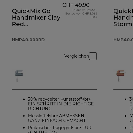
CHF 49.90
QuickMix Go
Quick
Inklusive MwSt.-
Betrag von CHF 3.74 (
Handmixer Clay
Handm
8%)
Red
Storm
HMP40.000RD
HMP4
HMP40.000RD
HMP40.
Vergleichen
30% recycelter Kunststoff<br>
3
EIN SCHRITT IN DIE RICHTIGE
E
RICHTUNG
R
Messlöffel<br> ABMESSEN
M
GANZ EINFACH GEMACHT
G
Praktischer Tragegriff<br> FÜR
P
«ON THE GO»
«