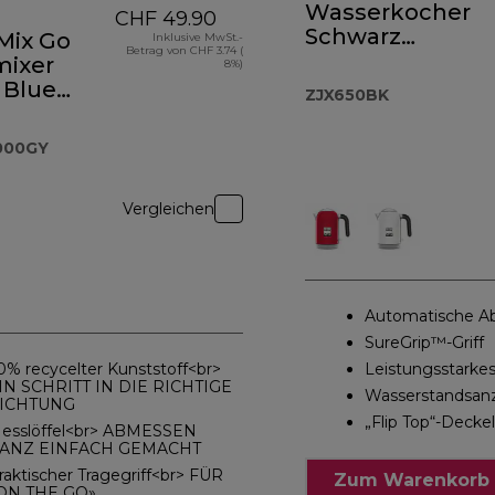
Wasserkocher
CHF 49.90
Schwarz
Mix Go
Inklusive MwSt.-
Betrag von CHF 3.74 (
ZJX650BK
ixer
8%)
 Blue
ZJX650BK
0.000GY
000GY
Vergleichen
Automatische A
SureGrip™-Griff
0% recycelter Kunststoff<br>
Leistungsstarke
IN SCHRITT IN DIE RICHTIGE
Wasserstandsan
ICHTUNG
„Flip Top“-Decke
esslöffel<br> ABMESSEN
ANZ EINFACH GEMACHT
raktischer Tragegriff<br> FÜR
Zum Warenkorb 
ON THE GO»