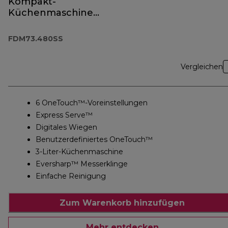
Kompakt-
Küchenmaschine
und Standmixer
FDM73.480SS
FDM73.480SS
Vergleichen
6 OneTouch™-Voreinstellungen
Express Serve™
Digitales Wiegen
Benutzerdefiniertes OneTouch™
3-Liter-Küchenmaschine
Eversharp™ Messerklinge
Einfache Reinigung
Zum Warenkorb hinzufügen
Mehr entdecken