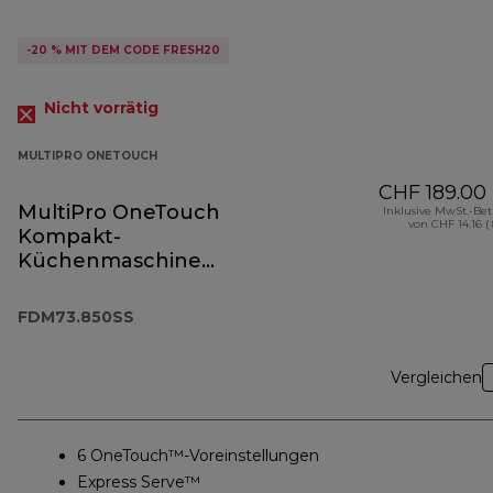
-20 % MIT DEM CODE FRESH20
Nicht vorrätig
MULTIPRO ONETOUCH
CHF 189.00
MultiPro OneTouch
Inklusive MwSt.-Be
von CHF 14.16 (
Kompakt-
Küchenmaschine
und Standmixer
FDM73.850SS
FDM73.850SS
Vergleichen
6 OneTouch™-Voreinstellungen
Express Serve™