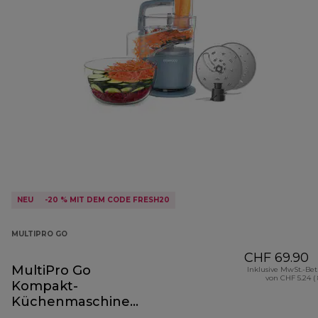
NEU
-20 % MIT DEM CODE FRESH20
MULTIPRO GO
CHF 69.90
MultiPro Go
Inklusive MwSt.-Be
von CHF 5.24 (
Kompakt-
Küchenmaschine
Storm Blue