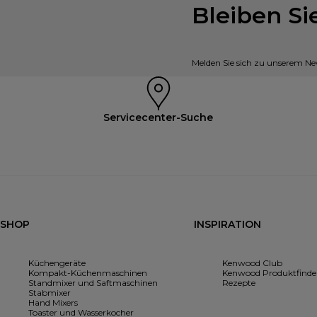
Bleiben S
Melden Sie sich zu unserem New
Servicecenter-Suche
SHOP
INSPIRATION
Küchengeräte
Kenwood Club
Kompakt-Küchenmaschinen
Kenwood Produktfinde
Standmixer und Saftmaschinen
Rezepte
Stabmixer
Hand Mixers
Toaster und Wasserkocher