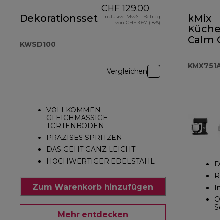
CHF 129.00
Dekorationsset
kMix
Inklusive MwSt.-Betrag
von CHF 9.67 ( 8%)
Küche
Calm 
KWSD100
KMX7
KMX751
Vergleichen
VOLLKOMMEN
GLEICHMÄSSIGE
TORTENBÖDEN
PRÄZISES SPRITZEN
DAS GEHT GANZ LEICHT
HOCHWERTIGER EDELSTAHL
D
R
Zum Warenkorb hinzufügen
I
O
S
Mehr entdecken