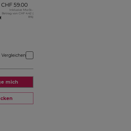
CHF 59.00
Inklusive MwSt.-
Betrag von CHF 4.42 (
el
8%)
Vergleichen
ge mich
ecken