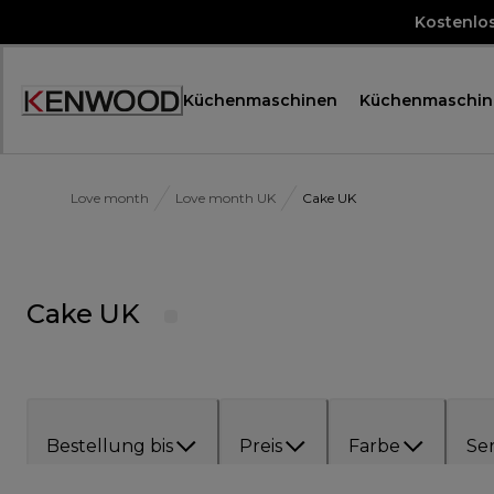
Skip
Kostenlo
to
Content
Küchenmaschinen
Küchenmaschin
Accessibility
Statement
Love month
Love month UK
Cake UK
Cake UK
Bestellung bis
Preis
Farbe
Ser