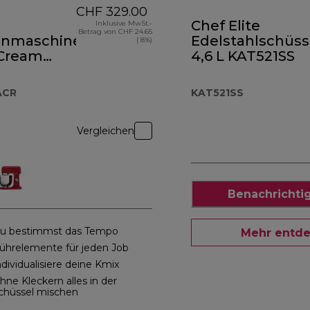
CHF 329.00
Chef Elite
Inklusive MwSt.-
Betrag von CHF 24.65
nmaschine
Edelstahlschüss
( 8%)
Cream
4,6 L KAT521SS
51ACR
ACR
KAT521SS
Vergleichen
Benachrichti
u bestimmst das Tempo
Mehr entd
ührelemente für jeden Job
ndividualisiere deine Kmix
hne Kleckern alles in der
chüssel mischen