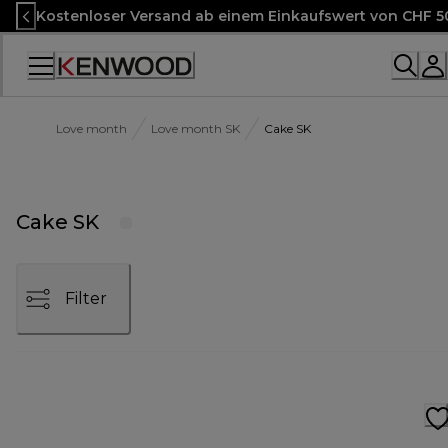
Skip
Kostenloser Versand ab einem Einkaufswert von CHF 5
to
Content
Accessibility
Statement
Love month
Love month SK
Cake SK
Cake SK
Filter