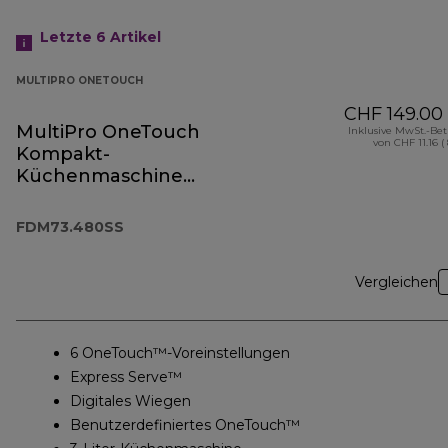
Letzte 6
Artikel
MULTIPRO ONETOUCH
CHF 149.00
MultiPro OneTouch
Inklusive MwSt.-Be
von CHF 11.16 (
Kompakt-
Küchenmaschine
und Standmixer
FDM73.480SS
FDM73.480SS
Vergleichen
6 OneTouch™-Voreinstellungen
Express Serve™
Digitales Wiegen
Benutzerdefiniertes OneTouch™