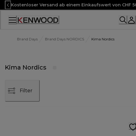
Skip
Kostenloser Versand ab einem Einkaufswert von CHF 5
to
Content
Accessibility
Statement
Brand Days
Brand Days NORDICS
Kima Nordics
Kima Nordics
Filter