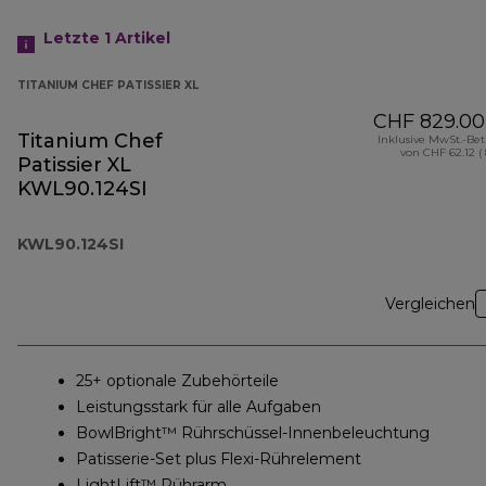
Letzte 1
Artikel
TITANIUM CHEF PATISSIER XL
CHF 829.00
Titanium Chef
Inklusive MwSt.-Be
von CHF 62.12 (
Patissier XL
KWL90.124SI
KWL90.124SI
Vergleichen
25+ optionale Zubehörteile
Leistungsstark für alle Aufgaben
BowlBright™ Rührschüssel-Innenbeleuchtung
Patisserie-Set plus Flexi-Rührelement
LightLift™ Rührarm